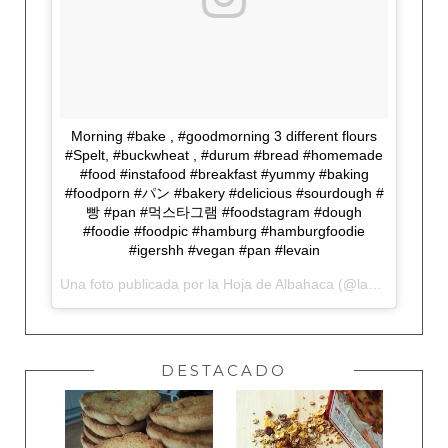
Morning #bake , #goodmorning 3 different flours
#Spelt, #buckwheat , #durum #bread #homemade
#food #instafood #breakfast #yummy #baking
#foodporn #パン #bakery #delicious #sourdough #
빵 #pan #먹스타그램 #foodstagram #dough
#foodie #foodpic #hamburg #hamburgfoodie
#igershh #vegan #pan #levain
Una foto publicada por la Hoja de Albahaca (@lahojadealbahaca) el
DESTACADO