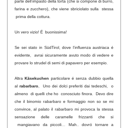
parte dell’impasto della torta (che si compone di burro,
farina e zucchero), che viene sbriciolato sulla stessa
prima della cottura.
Un vero vizio! É buonissima!
Se sei stato in SüdTirol, dove l’influenza austriaca é
evidente, avrai sicuramente avuto modo di vedere e
provare lo strudel di semi di papavero per esempio.
Altra
Käsekuchen
particolare é senza dubbio quella
al
rabarbaro
, Uno dei dolci preferiti dai tedeschi, o
almeno di quelli che ho conosciuto finora. Devo dire
che il binomio rabarbaro e formaggio non so se mi
convince, al palato il rabarbaro mi provoca la stessa
sensazione delle caramelle frizzanti che si
mangiavano da piccoli… Mah.. dovró tornare a