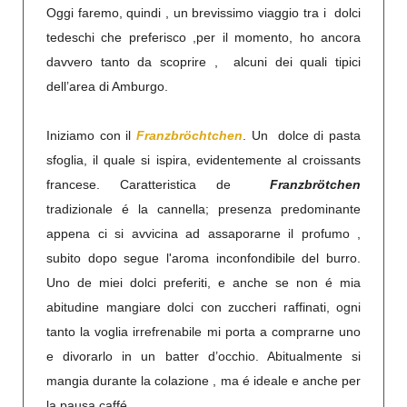
Oggi faremo, quindi , un brevissimo viaggio tra i dolci
tedeschi che preferisco ,per il momento, ho ancora
davvero tanto da scoprire , alcuni dei quali tipici
dell’area di Amburgo.
Iniziamo con il
Franzbröchtchen
. Un dolce di pasta
sfoglia, il quale si ispira, evidentemente al croissants
francese. Caratteristica de
Franzbrötchen
tradizionale é la cannella; presenza predominante
appena ci si avvicina ad assaporarne il profumo ,
subito dopo segue l'aroma inconfondibile del burro.
Uno de miei dolci preferiti, e anche se non é mia
abitudine mangiare dolci con zuccheri raffinati, ogni
tanto la voglia irrefrenabile mi porta a comprarne uno
e divorarlo in un batter d’occhio. Abitualmente si
mangia durante la colazione , ma é ideale e anche per
la pausa caffé.