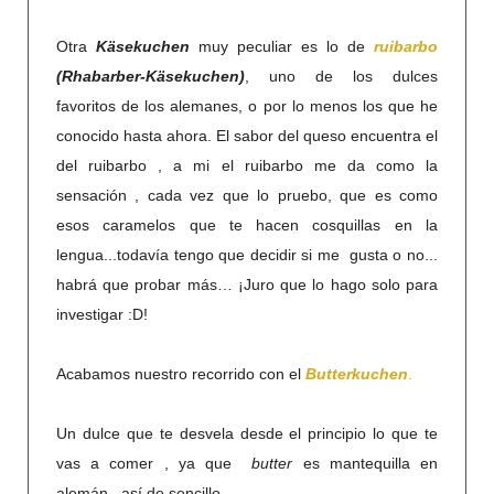
Otra
Käsekuchen
muy peculiar es lo de
ruibarbo
(Rhabarber-Käsekuchen)
, uno de los dulces
favoritos de los alemanes, o por lo menos los que he
conocido hasta ahora. El sabor del queso encuentra el
del
ruibarbo
, a mi el
ruibarbo
me da como la
sensación , cada vez que lo pruebo, que es como
esos caramelos que te hacen cosquillas en la
lengua...todavía tengo que decidir si me gusta o no...
habrá que probar más… ¡Juro que lo hago solo para
investigar :D!
Acabamos nuestro recorrido con el
Butterkuchen
.
Un dulce que te desvela desde el principio lo que te
vas a comer , ya que
butter
es mantequilla en
alemán.. así de sencillo…