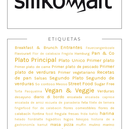
ETIQUETAS
Entrantes
Breakfast & Brunch
Feuerzangenbowle
Pan & Co
Flavourart
Hamburg
Flor de calabaza
Fregola
Plato Principal
Plato Unico
Primer plato
Primer
Primer plato de pescado
Primer plato de carne
plato de verduras
Recetas
Primer vegetariano
de pan
Segundo Plato
Segundo de
Salsas
verduras
Street Food
Sugar Free
So contoso Meoso
Vegan & Veggie
Verduras
Torta Pasqualina
diario di bordo
desayuno
ensalada
ensalada caprese
feta
ensalada de arroz
escuela de panaderia
filete de ternera
flores comestibles
flores de
fingerfood
flor de calabacin
harina
calabacín
fontina
fregula
fresas
food
frida kahlo
higos
hinojos
helado fiordilatte
higaditios
historia de a
masa pizza
mulino marino
gastronomía
kamut
muffin