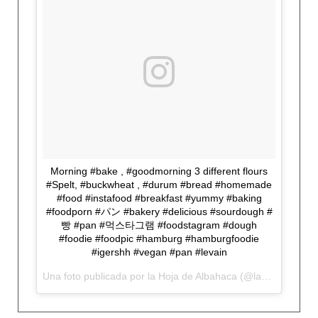
Morning #bake , #goodmorning 3 different flours
#Spelt, #buckwheat , #durum #bread #homemade
#food #instafood #breakfast #yummy #baking
#foodporn #パン #bakery #delicious #sourdough #
빵 #pan #먹스타그램 #foodstagram #dough
#foodie #foodpic #hamburg #hamburgfoodie
#igershh #vegan #pan #levain
Una foto publicada por la Hoja de Albahaca (@lahojadealbahaca) el