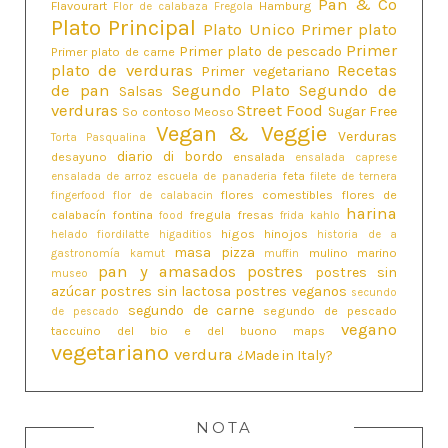
Pan & Co
Flavourart
Hamburg
Flor de calabaza
Fregola
Plato Principal
Plato Unico
Primer plato
Primer
Primer plato de pescado
Primer plato de carne
plato de verduras
Recetas
Primer vegetariano
de pan
Segundo Plato
Segundo de
Salsas
verduras
Street Food
Sugar Free
So contoso Meoso
Vegan & Veggie
Verduras
Torta Pasqualina
diario di bordo
desayuno
ensalada
ensalada caprese
feta
ensalada de arroz
escuela de panaderia
filete de ternera
flores comestibles
flores de
fingerfood
flor de calabacin
harina
calabacín
fontina
fregula
fresas
food
frida kahlo
higos
hinojos
helado fiordilatte
higaditios
historia de a
masa pizza
mulino marino
gastronomía
kamut
muffin
pan y amasados
postres
postres sin
museo
azúcar
postres sin lactosa
postres veganos
secundo
segundo de carne
segundo de pescado
de pescado
vegano
taccuino del bio e del buono maps
vegetariano
verdura
¿Made in Italy?
NOTA