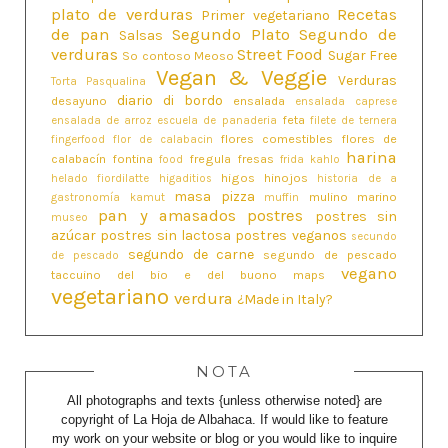
plato de verduras
Recetas
Primer vegetariano
de pan
Segundo Plato
Segundo de
Salsas
verduras
Street Food
Sugar Free
So contoso Meoso
Vegan & Veggie
Verduras
Torta Pasqualina
diario di bordo
desayuno
ensalada
ensalada caprese
feta
ensalada de arroz
escuela de panaderia
filete de ternera
flores comestibles
flores de
fingerfood
flor de calabacin
harina
calabacín
fontina
fregula
fresas
food
frida kahlo
higos
hinojos
helado fiordilatte
higaditios
historia de a
masa pizza
mulino marino
gastronomía
kamut
muffin
pan y amasados
postres
postres sin
museo
azúcar
postres sin lactosa
postres veganos
secundo
segundo de carne
segundo de pescado
de pescado
vegano
taccuino del bio e del buono maps
vegetariano
verdura
¿Made in Italy?
NOTA
All photographs and texts {unless otherwise noted} are
copyright of La Hoja de Albahaca. If would like to feature
my work on your website or blog or you would like to inquire