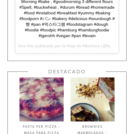
Morning #bake , #goodmorning 3 different flours
#Spelt, #buckwheat , #durum #bread #homemade
#food #instafood #breakfast #yummy #baking
#foodporn #パン #bakery #delicious #sourdough #
빵 #pan #먹스타그램 #foodstagram #dough
#foodie #foodpic #hamburg #hamburgfoodie
#igershh #vegan #pan #levain
Una foto publicada por la Hoja de Albahaca (@lahojadealbahaca) el
DESTACADO
PASTA PER PIZZA -
BROWNIES
MASA PARA PIZZA
MARMOLADOS -