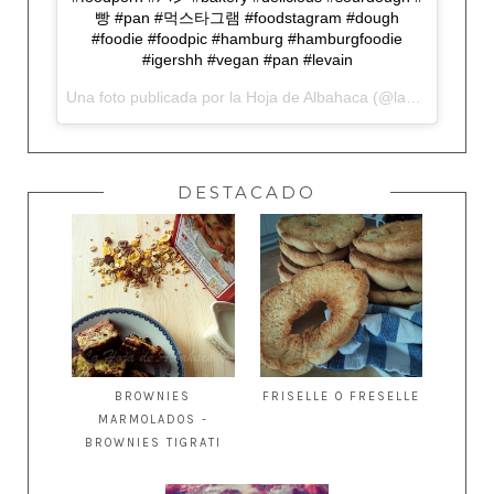
빵 #pan #먹스타그램 #foodstagram #dough
#foodie #foodpic #hamburg #hamburgfoodie
#igershh #vegan #pan #levain
Una foto publicada por la Hoja de Albahaca (@lahojadealbahaca) el
DESTACADO
BROWNIES
FRISELLE O FRESELLE
MARMOLADOS -
BROWNIES TIGRATI