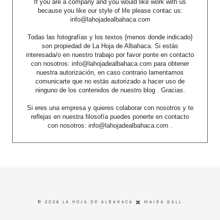
If you are a company and you would like work with us
because you like our style of life please contac us:
info@lahojadealbahaca.com
Todas las fotografías y los textos {menos donde indicado}
son propiedad de La Hoja de Albahaca. Si estás
interesada/o en nuestro trabajo por favor ponte en contacto
con nosotros: info@lahojadealbahaca.com para obtener
nuestra autorización, en caso contrario lamentamos
comunicarte que no estás autorizado a hacer uso de
ninguno de los contenidos de nuestro blog . Gracias.
Si eres una empresa y quieres colaborar con nosotros y te
reflejas en nuestra filosofía puedes ponerte en contacto
con nosotros: info@lahojadealbahaca.com .
©
2026
LA HOJA DE ALBAHACA
MAIRA GALL