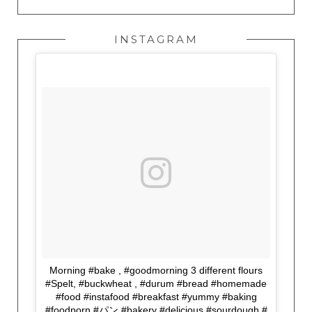
INSTAGRAM
Morning #bake , #goodmorning 3 different flours
#Spelt, #buckwheat , #durum #bread #homemade
#food #instafood #breakfast #yummy #baking
#foodporn #パン #bakery #delicious #sourdough #