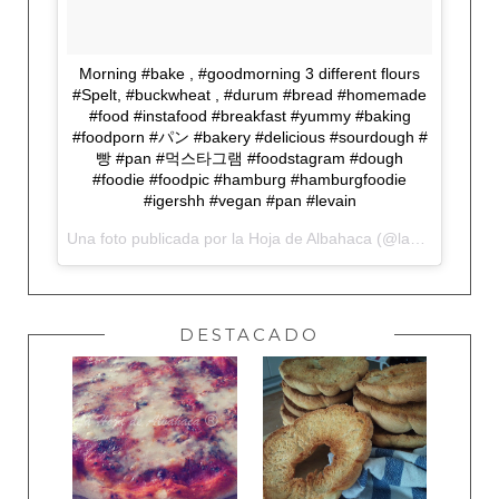
Morning #bake , #goodmorning 3 different flours
#Spelt, #buckwheat , #durum #bread #homemade
#food #instafood #breakfast #yummy #baking
#foodporn #パン #bakery #delicious #sourdough #
빵 #pan #먹스타그램 #foodstagram #dough
#foodie #foodpic #hamburg #hamburgfoodie
#igershh #vegan #pan #levain
Una foto publicada por la Hoja de Albahaca (@lahojadealbahaca) el
DESTACADO