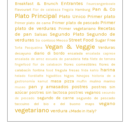
Entrantes
Breakfast & Brunch
Feuerzangenbowle
Pan & Co
Flavourart
Hamburg
Flor de calabaza
Fregola
Plato Principal
Plato Unico
Primer plato
Primer
Primer plato de pescado
Primer plato de carne
plato de verduras
Recetas
Primer vegetariano
de pan
Segundo Plato
Segundo de
Salsas
verduras
Street Food
Sugar Free
So contoso Meoso
Vegan & Veggie
Verduras
Torta Pasqualina
diario di bordo
desayuno
ensalada
ensalada caprese
feta
ensalada de arroz
escuela de panaderia
filete de ternera
flores comestibles
flores de
fingerfood
flor de calabacin
harina
calabacín
fontina
fregula
fresas
food
frida kahlo
higos
hinojos
helado fiordilatte
higaditios
historia de a
masa pizza
mulino marino
gastronomía
kamut
muffin
pan y amasados
postres
postres sin
museo
azúcar
postres sin lactosa
postres veganos
secundo
segundo de carne
segundo de pescado
de pescado
vegano
taccuino del bio e del buono maps
vegetariano
verdura
¿Made in Italy?