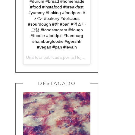
#durum #bread #homemade
#food #instafood #breakfast
#yummy #baking #foodporn #
パン #bakery #delicious
#sourdough #빵 #pan #먹스타
그램 #foodstagram #dough
#foodie #foodpic #hamburg
#hamburgfoodie #igershh
#vegan #pan #levain
Una foto publicada por la Hoja de Albahaca (@lahojadealbahaca) el
DESTACADO