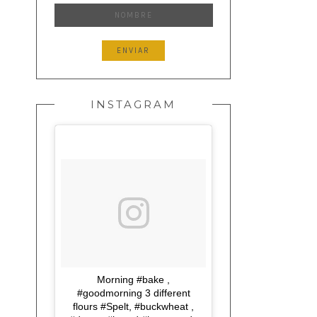
INSTAGRAM
Morning #bake ,
#goodmorning 3 different
flours #Spelt, #buckwheat ,