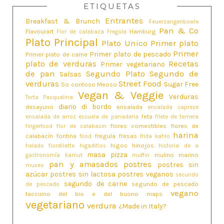
ETIQUETAS
Entrantes
Breakfast & Brunch
Feuerzangenbowle
Pan & Co
Flavourart
Hamburg
Flor de calabaza
Fregola
Plato Principal
Plato Unico
Primer plato
Primer
Primer plato de pescado
Primer plato de carne
plato de verduras
Recetas
Primer vegetariano
de pan
Segundo Plato
Segundo de
Salsas
verduras
Street Food
Sugar Free
So contoso Meoso
Vegan & Veggie
Verduras
Torta Pasqualina
diario di bordo
desayuno
ensalada
ensalada caprese
feta
ensalada de arroz
escuela de panaderia
filete de ternera
flores comestibles
flores de
fingerfood
flor de calabacin
harina
calabacín
fontina
fregula
fresas
food
frida kahlo
higos
hinojos
helado fiordilatte
higaditios
historia de a
masa pizza
mulino marino
gastronomía
kamut
muffin
pan y amasados
postres
postres sin
museo
azúcar
postres sin lactosa
postres veganos
secundo
segundo de carne
segundo de pescado
de pescado
vegano
taccuino del bio e del buono maps
vegetariano
verdura
¿Made in Italy?