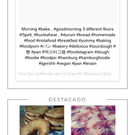
Morning #bake , #goodmorning 3 different flours
#Spelt, #buckwheat , #durum #bread #homemade
#food #instafood #breakfast #yummy #baking
#foodporn #パン #bakery #delicious #sourdough #
빵 #pan #먹스타그램 #foodstagram #dough
#foodie #foodpic #hamburg #hamburgfoodie
#igershh #vegan #pan #levain
Una foto publicada por la Hoja de Albahaca (@lahojadealbahaca) el
DESTACADO