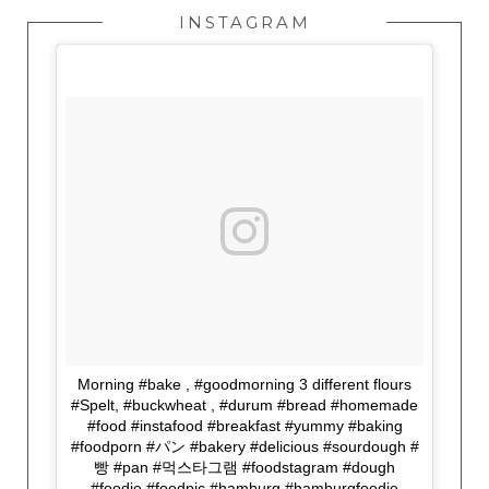
INSTAGRAM
Morning #bake , #goodmorning 3 different flours
#Spelt, #buckwheat , #durum #bread #homemade
#food #instafood #breakfast #yummy #baking
#foodporn #パン #bakery #delicious #sourdough #
빵 #pan #먹스타그램 #foodstagram #dough
#foodie #foodpic #hamburg #hamburgfoodie