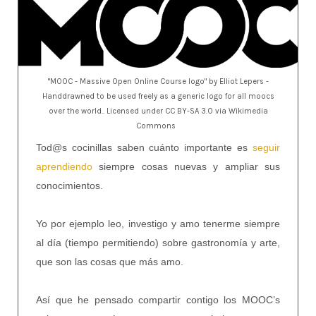
"MOOC - Massive Open Online Course logo" by Elliot Lepers -
Handdrawned to be used freely as a generic logo for all moocs
over the world.. Licensed under CC BY-SA 3.0 via Wikimedia
Commons
Tod@s cocinillas saben cuánto importante es
seguir
aprendiendo
siempre cosas nuevas y ampliar sus
conocimientos.
Yo por ejemplo leo, investigo y amo tenerme siempre
al día (tiempo permitiendo) sobre gastronomía y arte,
que son las cosas que más amo.
Así que he pensado compartir contigo los MOOC’s