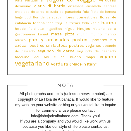
Verduras
Torta Pasqualina
diario di bordo
desayuno
ensalada
ensalada caprese
feta
ensalada de arroz
escuela de panaderia
filete de ternera
flores comestibles
flores de
fingerfood
flor de calabacin
harina
calabacín
fontina
fregula
fresas
food
frida kahlo
higos
hinojos
helado fiordilatte
higaditios
historia de a
masa pizza
mulino marino
gastronomía
kamut
muffin
pan y amasados
postres
postres sin
museo
azúcar
postres sin lactosa
postres veganos
secundo
segundo de carne
segundo de pescado
de pescado
vegano
taccuino del bio e del buono maps
vegetariano
verdura
¿Made in Italy?
NOTA
All photographs and texts {unless otherwise noted} are
copyright of La Hoja de Albahaca. If would like to feature
my work on your website or blog or you would like to inquire
for commercial use please contact
info@lahojadealbahaca.com. Thank you!
If you are a company and you would like work with us
because you like our style of life please contac us: