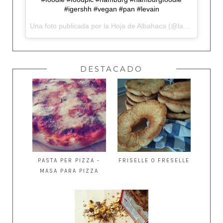
#igershh #vegan #pan #levain
Una foto publicada por la Hoja de Albahaca (@lahojadealbahaca) el
DESTACADO
PASTA PER PIZZA -
FRISELLE O FRESELLE
MASA PARA PIZZA