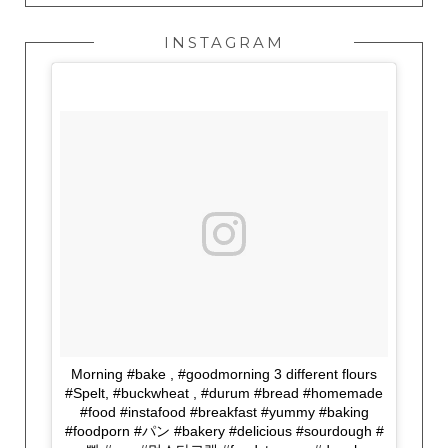
INSTAGRAM
Morning #bake , #goodmorning 3 different flours
#Spelt, #buckwheat , #durum #bread #homemade
#food #instafood #breakfast #yummy #baking
#foodporn #パン #bakery #delicious #sourdough #