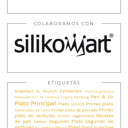
COLABORAMOS CON
ETIQUETAS
Entrantes
Breakfast & Brunch
Feuerzangenbowle
Pan & Co
Flavourart
Hamburg
Flor de calabaza
Fregola
Plato Principal
Plato Unico
Primer plato
Primer
Primer plato de pescado
Primer plato de carne
plato de verduras
Recetas
Primer vegetariano
de pan
Segundo Plato
Segundo de
Salsas
verduras
Street Food
Sugar Free
So contoso Meoso