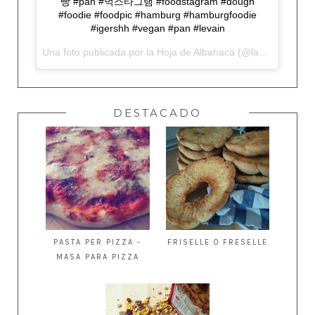
빵 #pan #먹스타그램 #foodstagram #dough
#foodie #foodpic #hamburg #hamburgfoodie
#igershh #vegan #pan #levain
Una foto publicada por la Hoja de Albahaca (@lahojadealbahaca) el
DESTACADO
PASTA PER PIZZA -
FRISELLE O FRESELLE
MASA PARA PIZZA