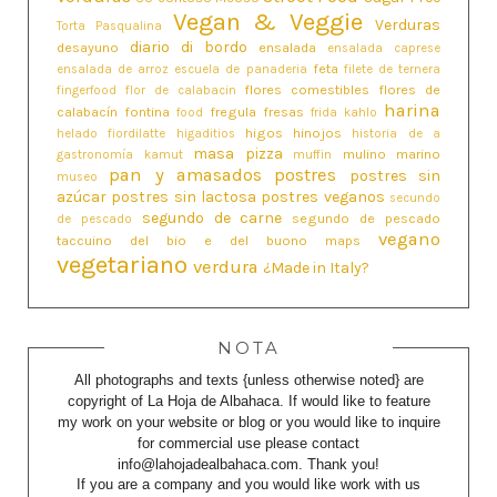
Vegan & Veggie
Verduras
Torta Pasqualina
diario di bordo
desayuno
ensalada
ensalada caprese
feta
ensalada de arroz
escuela de panaderia
filete de ternera
flores comestibles
flores de
fingerfood
flor de calabacin
harina
calabacín
fontina
fregula
fresas
food
frida kahlo
higos
hinojos
helado fiordilatte
higaditios
historia de a
masa pizza
mulino marino
gastronomía
kamut
muffin
pan y amasados
postres
postres sin
museo
azúcar
postres sin lactosa
postres veganos
secundo
segundo de carne
segundo de pescado
de pescado
vegano
taccuino del bio e del buono maps
vegetariano
verdura
¿Made in Italy?
NOTA
All photographs and texts {unless otherwise noted} are
copyright of La Hoja de Albahaca. If would like to feature
my work on your website or blog or you would like to inquire
for commercial use please contact
info@lahojadealbahaca.com. Thank you!
If you are a company and you would like work with us