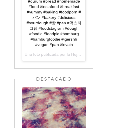
#durum #bread #homemade
#food #instafood #breakfast
#yummy #baking #foodporn #
パン #bakery #delicious
#sourdough #빵 #pan #먹스타
그램 #foodstagram #dough
#foodie #foodpic #hamburg
#hamburgfoodie #igershh
#vegan #pan #levain
Una foto publicada por la Hoja de Albahaca (@lahojadealbahaca) el
DESTACADO