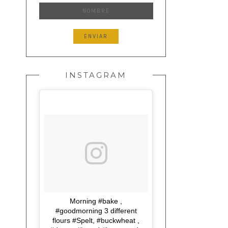
INSTAGRAM
Morning #bake ,
#goodmorning 3 different
flours #Spelt, #buckwheat ,