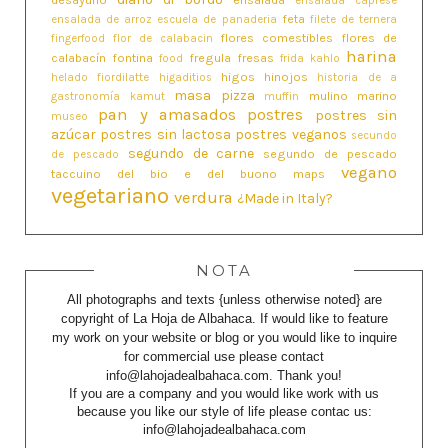
ensalada caprese
feta
ensalada de arroz
escuela de panaderia
filete de ternera
flores comestibles
flores de
fingerfood
flor de calabacin
harina
calabacín
fontina
fregula
fresas
food
frida kahlo
higos
hinojos
helado fiordilatte
higaditios
historia de a
masa pizza
mulino marino
gastronomía
kamut
muffin
pan y amasados
postres
postres sin
museo
azúcar
postres sin lactosa
postres veganos
secundo
segundo de carne
segundo de pescado
de pescado
vegano
taccuino del bio e del buono maps
vegetariano
verdura
¿Made in Italy?
NOTA
All photographs and texts {unless otherwise noted} are
copyright of La Hoja de Albahaca. If would like to feature
my work on your website or blog or you would like to inquire
for commercial use please contact
info@lahojadealbahaca.com. Thank you!
If you are a company and you would like work with us
because you like our style of life please contac us:
info@lahojadealbahaca.com