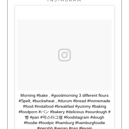
Morning #bake , #goodmorning 3 different flours
#Spelt, #buckwheat , #durum #bread #homemade
#food #instafood #breakfast #yummy #baking
#foodporn #パン #bakery #delicious #sourdough #
빵 #pan #먹스타그램 #foodstagram #dough
#foodie #foodpic #hamburg #hamburgfoodie
#igershh #vegan #pan #levain