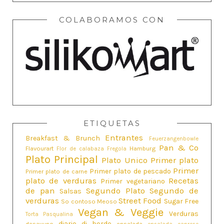
COLABORAMOS CON
ETIQUETAS
Entrantes
Breakfast & Brunch
Feuerzangenbowle
Pan & Co
Flavourart
Hamburg
Flor de calabaza
Fregola
Plato Principal
Plato Unico
Primer plato
Primer
Primer plato de pescado
Primer plato de carne
plato de verduras
Recetas
Primer vegetariano
de pan
Segundo Plato
Segundo de
Salsas
verduras
Street Food
Sugar Free
So contoso Meoso
Vegan & Veggie
Verduras
Torta Pasqualina
diario di bordo
desayuno
ensalada