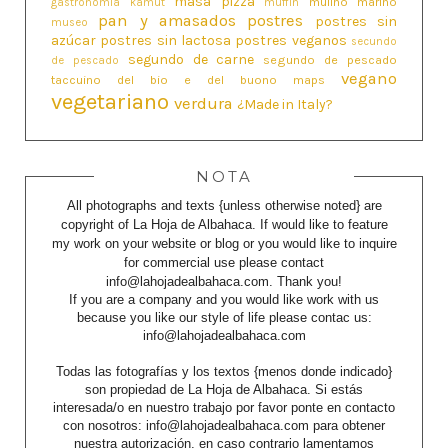
masa pizza
mulino marino
gastronomía
kamut
muffin
pan y amasados
postres
postres sin
museo
azúcar
postres sin lactosa
postres veganos
secundo
segundo de carne
segundo de pescado
de pescado
vegano
taccuino del bio e del buono maps
vegetariano
verdura
¿Made in Italy?
NOTA
All photographs and texts {unless otherwise noted} are
copyright of La Hoja de Albahaca. If would like to feature
my work on your website or blog or you would like to inquire
for commercial use please contact
info@lahojadealbahaca.com. Thank you!
If you are a company and you would like work with us
because you like our style of life please contac us:
info@lahojadealbahaca.com
Todas las fotografías y los textos {menos donde indicado}
son propiedad de La Hoja de Albahaca. Si estás
interesada/o en nuestro trabajo por favor ponte en contacto
con nosotros: info@lahojadealbahaca.com para obtener
nuestra autorización, en caso contrario lamentamos