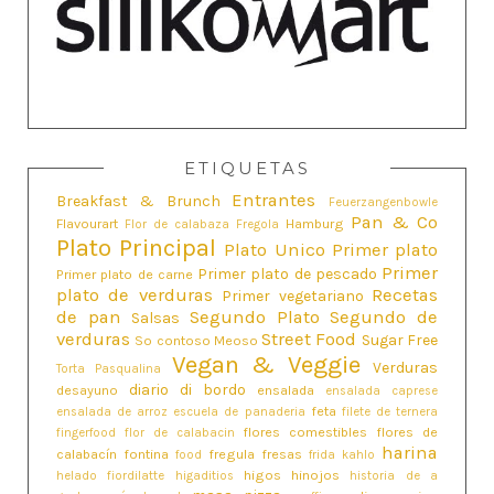
ETIQUETAS
Entrantes
Breakfast & Brunch
Feuerzangenbowle
Pan & Co
Flavourart
Hamburg
Flor de calabaza
Fregola
Plato Principal
Plato Unico
Primer plato
Primer
Primer plato de pescado
Primer plato de carne
plato de verduras
Recetas
Primer vegetariano
de pan
Segundo Plato
Segundo de
Salsas
verduras
Street Food
Sugar Free
So contoso Meoso
Vegan & Veggie
Verduras
Torta Pasqualina
diario di bordo
desayuno
ensalada
ensalada caprese
feta
ensalada de arroz
escuela de panaderia
filete de ternera
flores comestibles
flores de
fingerfood
flor de calabacin
harina
calabacín
fontina
fregula
fresas
food
frida kahlo
higos
hinojos
helado fiordilatte
higaditios
historia de a