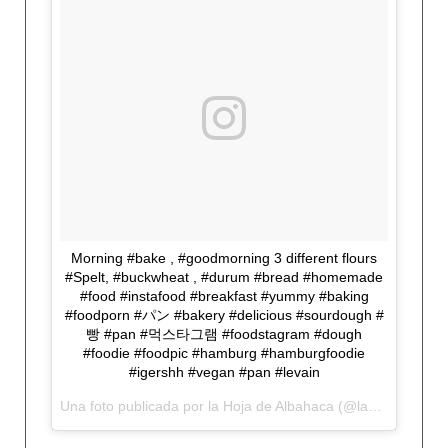
Morning #bake , #goodmorning 3 different flours
#Spelt, #buckwheat , #durum #bread #homemade
#food #instafood #breakfast #yummy #baking
#foodporn #パン #bakery #delicious #sourdough #
빵 #pan #먹스타그램 #foodstagram #dough
#foodie #foodpic #hamburg #hamburgfoodie
#igershh #vegan #pan #levain
Una foto publicada por la Hoja de Albahaca (@lahojadealbahaca) el