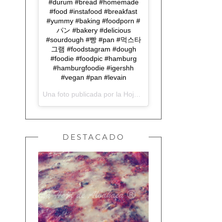
#durum #bread #homemade
#food #instafood #breakfast
#yummy #baking #foodporn #
パン #bakery #delicious
#sourdough #빵 #pan #먹스타
그램 #foodstagram #dough
#foodie #foodpic #hamburg
#hamburgfoodie #igershh
#vegan #pan #levain
Una foto publicada por la Hoja de Albahaca (@lahojadealbahaca) el
DESTACADO