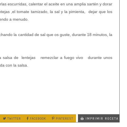
las escurridas, calentar el aceite en una amplia sartén y dorar
lentejas ,el tomate tamizado, la sal y la pimienta, dejar que los
iendo a menudo.
chando la cantidad de sal que os guste, durante 18 minutos, la
n la salsa de lentejas remezclar a fuego vivo durante unos
a con la salsa.
TWITTER
FACEBOOK
PINTEREST
IMPRIMIR RECETA