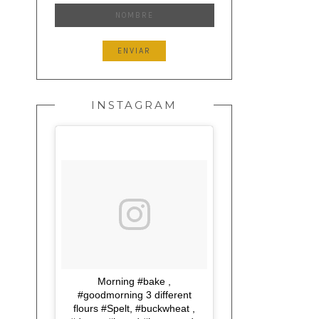
INSTAGRAM
Morning #bake ,
#goodmorning 3 different
flours #Spelt, #buckwheat ,