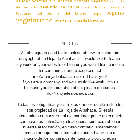
azúcar
postres sin lactosa
postres veganos
secundo
segundo de carne
segundo de pescado
de pescado
vegano
taccuino del bio e del buono maps
vegetariano
verdura
¿Made in Italy?
NOTA
All photographs and texts {unless otherwise noted} are
copyright of La Hoja de Albahaca. If would like to feature
my work on your website or blog or you would like to inquire
for commercial use please contact
info@lahojadealbahaca.com. Thank you!
If you are a company and you would like work with us
because you like our style of life please contac us:
info@lahojadealbahaca.com
Todas las fotografías y los textos {menos donde indicado}
son propiedad de La Hoja de Albahaca. Si estás
interesada/o en nuestro trabajo por favor ponte en contacto
con nosotros: info@lahojadealbahaca.com para obtener
nuestra autorización, en caso contrario lamentamos
comunicarte que no estás autorizado a hacer uso de
ninguno de los contenidos de nuestro blog . Gracias.