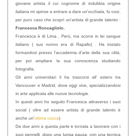
giovane artista il cui cognome di indubbia origine
italiana mi spinse a entrare a dare un'occhiata, fu così,
per puro caso che scoprì un'artista di grande talento :
Francesca Roncagliolo.
Francesca è di Lima , Perù, ma scorre in lei sangue
italiano ( suo nonno era di Rapallo) . Ha iniziato
formandosi presso l'accademia d’arte della sua città,
per poi ampliare la sua conoscenza studiando
fotografia.
Gli anni universitari li ha trascorsi all’ estero tra
Vancouver e Madrid, dove oggi vive, specializzandosi
in arte applicata alle nuove tecnologie.
In questi anni ho seguito Francesca attraverso i suoi
social ( oltre ad essere artista di grande talento è
anche un’
ottima cuoca
)
Da due anni a questa parte è tornata a lavorare con i
suoi pennelli ,dopo una lunga pausa, con una tecnica