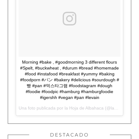
Morning #bake , #goodmorning 3 different flours
#Spelt, #buckwheat , #durum #bread #homemade
#food #instafood #breakfast #yummy #baking
#foodporn #パン #bakery #delicious #sourdough #
빵 #pan #먹스타그램 #foodstagram #dough
#foodie #foodpic #hamburg #hamburgfoodie
#igershh #vegan #pan #levain
Una foto publicada por la Hoja de Albahaca (@lahojadealbahaca) el
DESTACADO