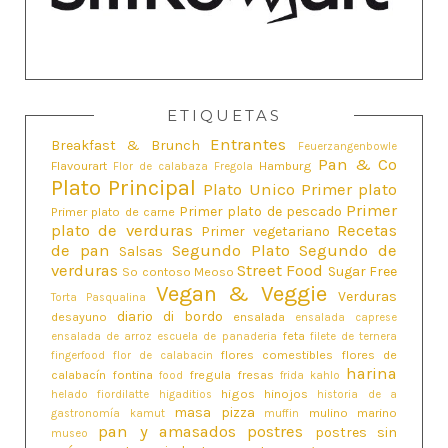
ETIQUETAS
Entrantes
Breakfast & Brunch
Feuerzangenbowle
Pan & Co
Flavourart
Hamburg
Flor de calabaza
Fregola
Plato Principal
Plato Unico
Primer plato
Primer
Primer plato de pescado
Primer plato de carne
plato de verduras
Recetas
Primer vegetariano
de pan
Segundo Plato
Segundo de
Salsas
verduras
Street Food
Sugar Free
So contoso Meoso
Vegan & Veggie
Verduras
Torta Pasqualina
diario di bordo
desayuno
ensalada
ensalada caprese
feta
ensalada de arroz
escuela de panaderia
filete de ternera
flores comestibles
flores de
fingerfood
flor de calabacin
harina
calabacín
fontina
fregula
fresas
food
frida kahlo
higos
hinojos
helado fiordilatte
higaditios
historia de a
masa pizza
mulino marino
gastronomía
kamut
muffin
pan y amasados
postres
postres sin
museo