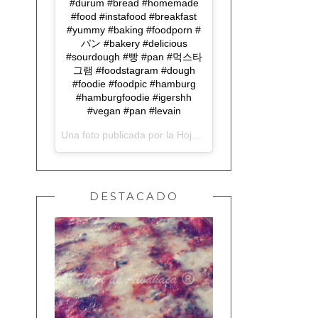
#durum #bread #homemade
#food #instafood #breakfast
#yummy #baking #foodporn #
パン #bakery #delicious
#sourdough #빵 #pan #먹스타
그램 #foodstagram #dough
#foodie #foodpic #hamburg
#hamburgfoodie #igershh
#vegan #pan #levain
Una foto publicada por la Hoja de Albahaca (@lahojadealbahaca) el
DESTACADO