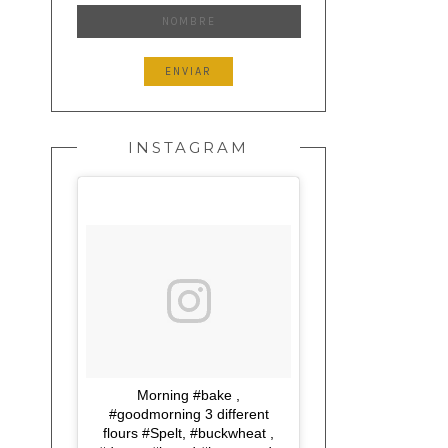
INSTAGRAM
Morning #bake ,
#goodmorning 3 different
flours #Spelt, #buckwheat ,