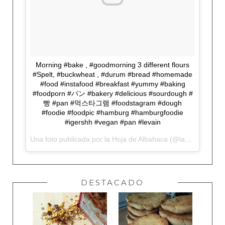
Morning #bake , #goodmorning 3 different flours
#Spelt, #buckwheat , #durum #bread #homemade
#food #instafood #breakfast #yummy #baking
#foodporn #パン #bakery #delicious #sourdough #
빵 #pan #먹스타그램 #foodstagram #dough
#foodie #foodpic #hamburg #hamburgfoodie
#igershh #vegan #pan #levain
Una foto publicada por la Hoja de Albahaca (@lahojadealbahaca) el
DESTACADO