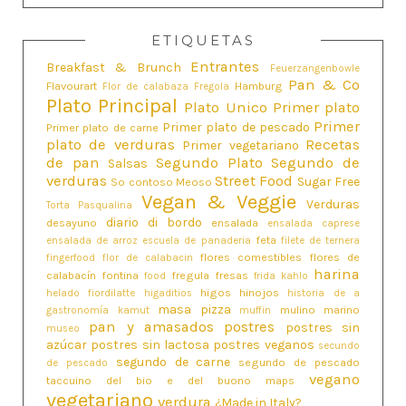
ETIQUETAS
Entrantes
Breakfast & Brunch
Feuerzangenbowle
Pan & Co
Flavourart
Hamburg
Flor de calabaza
Fregola
Plato Principal
Plato Unico
Primer plato
Primer
Primer plato de pescado
Primer plato de carne
plato de verduras
Recetas
Primer vegetariano
de pan
Segundo Plato
Segundo de
Salsas
verduras
Street Food
Sugar Free
So contoso Meoso
Vegan & Veggie
Verduras
Torta Pasqualina
diario di bordo
desayuno
ensalada
ensalada caprese
feta
ensalada de arroz
escuela de panaderia
filete de ternera
flores comestibles
flores de
fingerfood
flor de calabacin
harina
calabacín
fontina
fregula
fresas
food
frida kahlo
higos
hinojos
helado fiordilatte
higaditios
historia de a
masa pizza
mulino marino
gastronomía
kamut
muffin
pan y amasados
postres
postres sin
museo
azúcar
postres sin lactosa
postres veganos
secundo
segundo de carne
segundo de pescado
de pescado
vegano
taccuino del bio e del buono maps
vegetariano
verdura
¿Made in Italy?