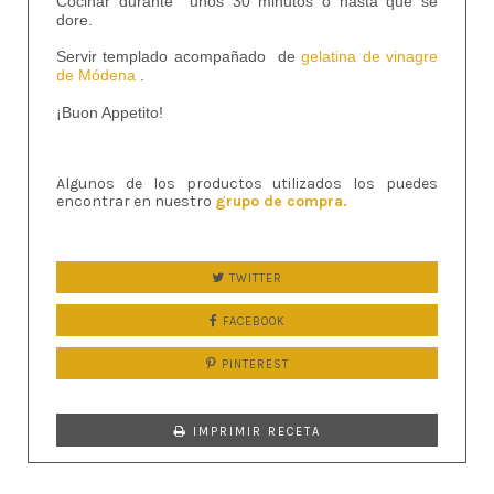
Cocinar durante unos 30 minutos o hasta que se
dore.
Servir templado acompañado de
gelatina de vinagre
de Módena
.
¡Buon Appetito!
Algunos de los productos utilizados los puedes
encontrar en nuestro
grupo de compra.
TWITTER
FACEBOOK
PINTEREST
IMPRIMIR RECETA