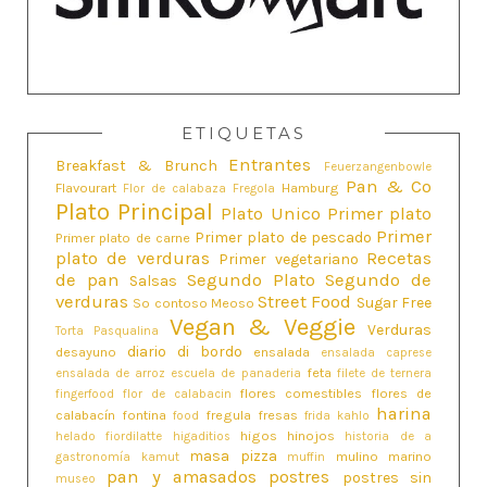
ETIQUETAS
Entrantes
Breakfast & Brunch
Feuerzangenbowle
Pan & Co
Flavourart
Hamburg
Flor de calabaza
Fregola
Plato Principal
Plato Unico
Primer plato
Primer
Primer plato de pescado
Primer plato de carne
plato de verduras
Recetas
Primer vegetariano
de pan
Segundo Plato
Segundo de
Salsas
verduras
Street Food
Sugar Free
So contoso Meoso
Vegan & Veggie
Verduras
Torta Pasqualina
diario di bordo
desayuno
ensalada
ensalada caprese
feta
ensalada de arroz
escuela de panaderia
filete de ternera
flores comestibles
flores de
fingerfood
flor de calabacin
harina
calabacín
fontina
fregula
fresas
food
frida kahlo
higos
hinojos
helado fiordilatte
higaditios
historia de a
masa pizza
mulino marino
gastronomía
kamut
muffin
pan y amasados
postres
postres sin
museo