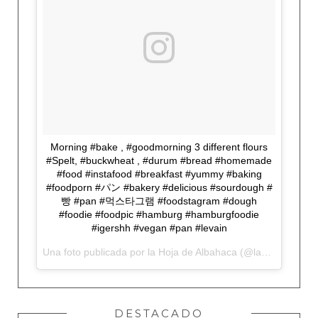
Morning #bake , #goodmorning 3 different flours
#Spelt, #buckwheat , #durum #bread #homemade
#food #instafood #breakfast #yummy #baking
#foodporn #パン #bakery #delicious #sourdough #
빵 #pan #먹스타그램 #foodstagram #dough
#foodie #foodpic #hamburg #hamburgfoodie
#igershh #vegan #pan #levain
Una foto publicada por la Hoja de Albahaca (@lahojadealbahaca) el
DESTACADO