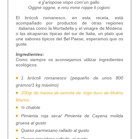
e jj’arispose vispo com’un gallo:
Oggne oggne, e nnu mme roppe li cojjoni.
El brócoli romanesco, en esta receta, está
acompañado por productos de otras regiones
italianas como la Mortadella y el vinagre de Módena
o las alcaparras típicas del sur de Italia, un plato que
une sabores típicos del Bel Paese, esperamos que os
guste.
Ingredientes:
Como siempre os aconsejamos utilizar ingredientes
ecológicos.
1 brócoli romanesco (pequeño de unos 800
gramos/1 kg máximo)
200gr de harina de semola de trigo duro de Mulino
Marino
½ chalote
Pimienta roja seca/ Pimienta de Cayena molida
gruesa al gusto
Queso parmesano rallado al gusto
Queso provolone rallado al gusto