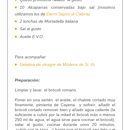
10 Alcaparras conservadas bajo sal (nosotros
utilizamos los de
Eterni Sapori di Clabria)
2 lonchas de Mortadella italiana
Sal al gusto
Aceite E.V.O
.
Para acompañar:
Gelatina de vinagre de Módena de Si. Gi.
Preparación:
Limpiar y lavar el brócoli romano.
Poner en una sartén el aceite, el chalote cortado muy
finamente, pimienta de Cayena y sofreír; añadir el
brócoli cortado remover bien y añadir agua caliente (la
suficiente a cubrir por la mitad el brócoli más o menos
250 ml de agua, el agua sirve para cocinar el brócoli),
salar al gusto, cocinar durante unos 20 minutos,
cubrir con la tapa, o hasta que el brócoli sea listo y el