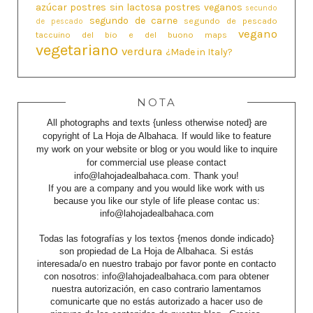
azúcar
postres sin lactosa
postres veganos
secundo
segundo de carne
segundo de pescado
de pescado
vegano
taccuino del bio e del buono maps
vegetariano
verdura
¿Made in Italy?
NOTA
All photographs and texts {unless otherwise noted} are
copyright of La Hoja de Albahaca. If would like to feature
my work on your website or blog or you would like to inquire
for commercial use please contact
info@lahojadealbahaca.com. Thank you!
If you are a company and you would like work with us
because you like our style of life please contac us:
info@lahojadealbahaca.com
Todas las fotografías y los textos {menos donde indicado}
son propiedad de La Hoja de Albahaca. Si estás
interesada/o en nuestro trabajo por favor ponte en contacto
con nosotros: info@lahojadealbahaca.com para obtener
nuestra autorización, en caso contrario lamentamos
comunicarte que no estás autorizado a hacer uso de