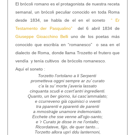
El brócoli romano es el protagonista de nuestra receta
semanal, un brócoli peculiar conocido en toda Roma
desde 1834, se habla de el en el soneto
“ Er
Testamento der Pasqualino”
del 6 abril 1834 de
Giuseppe Gioacchino Belli
uno de los poetas más
conocido que escribía en “romanesco” o sea en el
dialecto de Roma, donde llama Trozetto el frutero que
vendía y tenía cultivos de brócolis romanesco.
Aquí el soneto :
Torzetto l’ortolano a li Serpenti
prometteva oggni sempre ar zu’ curato
c’a la su’ morte j’averia lassato
cinquanta scudi e ccert’antri ingredienti.
Quanto, un ber giorno, lui casc’ammalato;
e ccurreveno già cquinisci o vventi
tra pparenti e pparenti de parenti
a mmostrajje unamore indemoniato.
Ecchete che sse venne all’ojjo-santo;
e ‘r Curato je disse in ne l’ontallo;
Ricordateve, fijjo, de quer tanto…
Torzetto allora uprì ddu lanternoni,