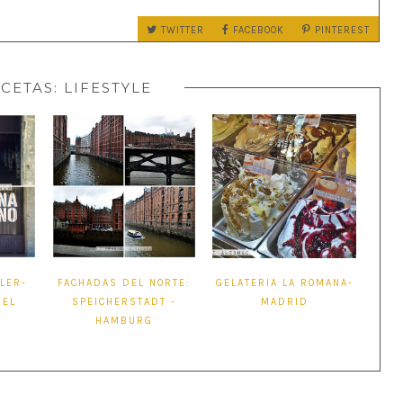
TWITTER
FACEBOOK
PINTEREST
CETAS:
LIFESTYLE
LER-
FACHADAS DEL NORTE:
GELATERIA LA ROMANA-
DEL
SPEICHERSTADT -
MADRID
HAMBURG