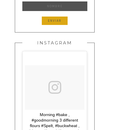
INSTAGRAM
Morning #bake ,
#goodmorning 3 different
flours #Spelt, #buckwheat ,