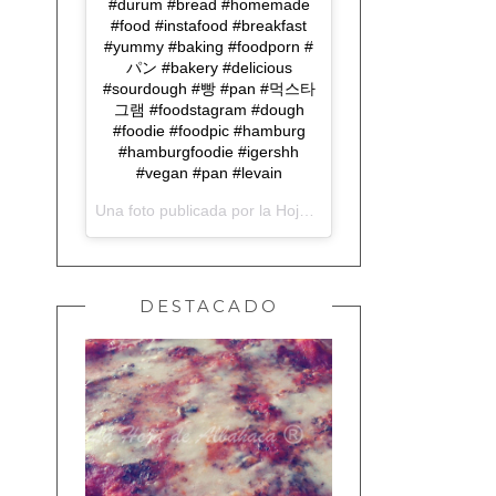
#durum #bread #homemade
#food #instafood #breakfast
#yummy #baking #foodporn #
パン #bakery #delicious
#sourdough #빵 #pan #먹스타
그램 #foodstagram #dough
#foodie #foodpic #hamburg
#hamburgfoodie #igershh
#vegan #pan #levain
Una foto publicada por la Hoja de Albahaca (@lahojadealbahaca) el
DESTACADO