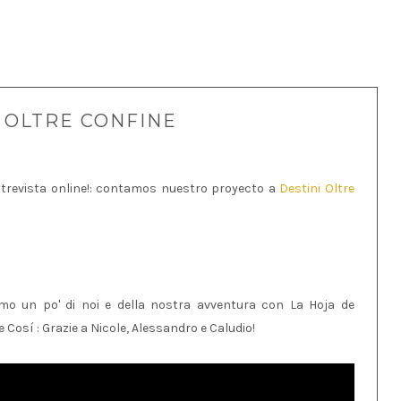
 OLTRE CONFINE
revista online!: contamos nuestro proyecto a
Destini Oltre
amo un po' di noi e della nostra avventura con La Hoja de
e Cosí : Grazie a Nicole, Alessandro e Caludio!