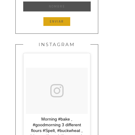
INSTAGRAM
Morning #bake ,
#goodmorning 3 different
flours #Spelt, #buckwheat ,