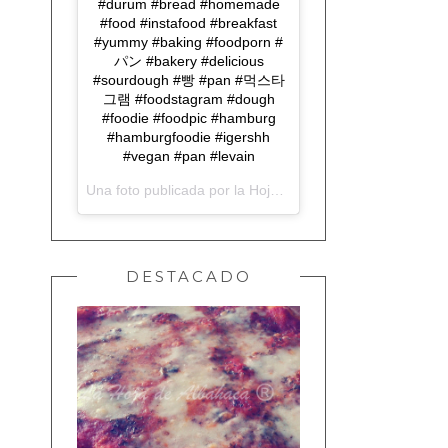
#durum #bread #homemade
#food #instafood #breakfast
#yummy #baking #foodporn #
パン #bakery #delicious
#sourdough #빵 #pan #먹스타
그램 #foodstagram #dough
#foodie #foodpic #hamburg
#hamburgfoodie #igershh
#vegan #pan #levain
Una foto publicada por la Hoja de Albahaca (@lahojadealbahaca) el
DESTACADO