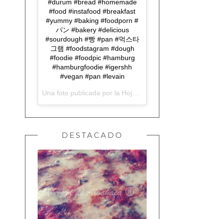
#durum #bread #homemade
#food #instafood #breakfast
#yummy #baking #foodporn #
パン #bakery #delicious
#sourdough #빵 #pan #먹스타
그램 #foodstagram #dough
#foodie #foodpic #hamburg
#hamburgfoodie #igershh
#vegan #pan #levain
Una foto publicada por la Hoja de Albahaca (@lahojadealbahaca) el
DESTACADO