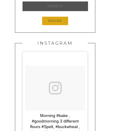
INSTAGRAM
Morning #bake ,
#goodmorning 3 different
flours #Spelt, #buckwheat ,