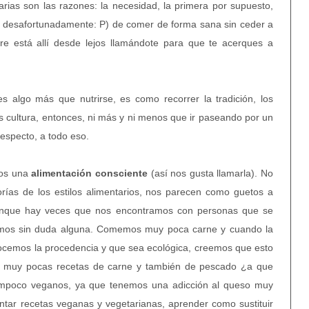
arias son las razones: la necesidad, la primera por supuesto,
s desafortunadamente: P) de comer de forma sana sin ceder a
re está allí desde lejos llamándote para que te acerques a
algo más que nutrirse, es como recorrer la tradición, los
: es cultura, entonces, ni más y ni menos que ir paseando por un
especto, a todo eso.
mos una
alimentación consciente
(así nos gusta llamarla). No
orías de los estilos alimentarios, nos parecen como guetos a
aunque hay veces que nos encontramos con personas que se
tamos sin duda alguna. Comemos muy poca carne y cuando la
emos la procedencia y que sea ecológica, creemos que esto
ay muy pocas recetas de carne y también de pescado ¿a que
tampoco veganos, ya que tenemos una adicción al queso muy
ntar recetas veganas y vegetarianas, aprender como sustituir