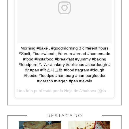
Morning #bake , #goodmorning 3 different flours
#Spelt, #buckwheat , #durum #bread #homemade
#food #instafood #breakfast #yummy #baking
#foodporn #パン #bakery #delicious #sourdough #
빵 #pan #먹스타그램 #foodstagram #dough
#foodie #foodpic #hamburg #hamburgfoodie
#igershh #vegan #pan #levain
Una foto publicada por la Hoja de Albahaca (@lahojadealbahaca) el
DESTACADO