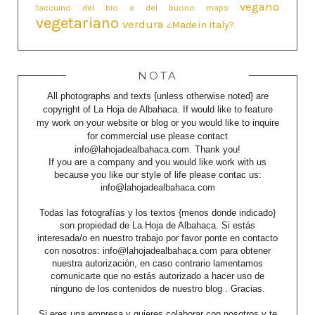
vegano
taccuino del bio e del buono maps
vegetariano
verdura
¿Made in Italy?
NOTA
All photographs and texts {unless otherwise noted} are
copyright of La Hoja de Albahaca. If would like to feature
my work on your website or blog or you would like to inquire
for commercial use please contact
info@lahojadealbahaca.com. Thank you!
If you are a company and you would like work with us
because you like our style of life please contac us:
info@lahojadealbahaca.com
Todas las fotografías y los textos {menos donde indicado}
son propiedad de La Hoja de Albahaca. Si estás
interesada/o en nuestro trabajo por favor ponte en contacto
con nosotros: info@lahojadealbahaca.com para obtener
nuestra autorización, en caso contrario lamentamos
comunicarte que no estás autorizado a hacer uso de
ninguno de los contenidos de nuestro blog . Gracias.
Si eres una empresa y quieres colaborar con nosotros y te