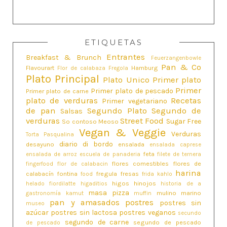
ETIQUETAS
Entrantes
Breakfast & Brunch
Feuerzangenbowle
Pan & Co
Flavourart
Hamburg
Flor de calabaza
Fregola
Plato Principal
Plato Unico
Primer plato
Primer
Primer plato de pescado
Primer plato de carne
plato de verduras
Recetas
Primer vegetariano
de pan
Segundo Plato
Segundo de
Salsas
verduras
Street Food
Sugar Free
So contoso Meoso
Vegan & Veggie
Verduras
Torta Pasqualina
diario di bordo
desayuno
ensalada
ensalada caprese
feta
ensalada de arroz
escuela de panaderia
filete de ternera
flores comestibles
flores de
fingerfood
flor de calabacin
harina
calabacín
fontina
fregula
fresas
food
frida kahlo
higos
hinojos
helado fiordilatte
higaditios
historia de a
masa pizza
mulino marino
gastronomía
kamut
muffin
pan y amasados
postres
postres sin
museo
azúcar
postres sin lactosa
postres veganos
secundo
segundo de carne
segundo de pescado
de pescado