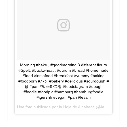
Morning #bake , #goodmorning 3 different flours
#Spelt, #buckwheat , #durum #bread #homemade
#food #instafood #breakfast #yummy #baking
#foodporn #パン #bakery #delicious #sourdough #
빵 #pan #먹스타그램 #foodstagram #dough
#foodie #foodpic #hamburg #hamburgfoodie
#igershh #vegan #pan #levain
Una foto publicada por la Hoja de Albahaca (@lahojadealbahaca) el