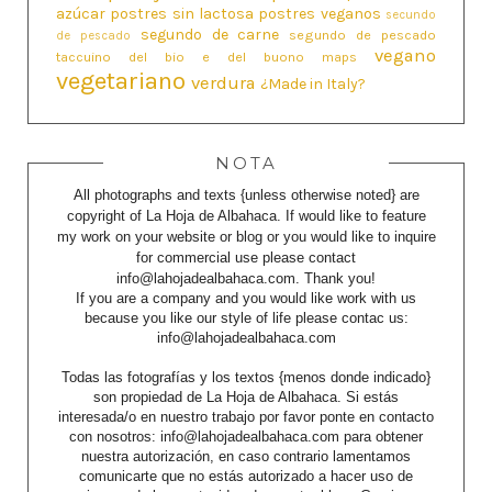
azúcar
postres sin lactosa
postres veganos
secundo
segundo de carne
segundo de pescado
de pescado
vegano
taccuino del bio e del buono maps
vegetariano
verdura
¿Made in Italy?
NOTA
All photographs and texts {unless otherwise noted} are
copyright of La Hoja de Albahaca. If would like to feature
my work on your website or blog or you would like to inquire
for commercial use please contact
info@lahojadealbahaca.com. Thank you!
If you are a company and you would like work with us
because you like our style of life please contac us:
info@lahojadealbahaca.com
Todas las fotografías y los textos {menos donde indicado}
son propiedad de La Hoja de Albahaca. Si estás
interesada/o en nuestro trabajo por favor ponte en contacto
con nosotros: info@lahojadealbahaca.com para obtener
nuestra autorización, en caso contrario lamentamos
comunicarte que no estás autorizado a hacer uso de