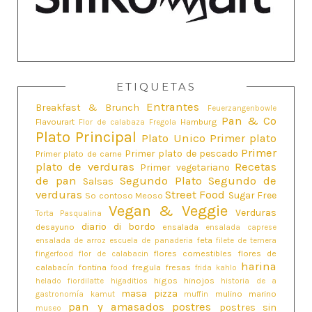
ETIQUETAS
Entrantes
Breakfast & Brunch
Feuerzangenbowle
Pan & Co
Flavourart
Hamburg
Flor de calabaza
Fregola
Plato Principal
Plato Unico
Primer plato
Primer
Primer plato de pescado
Primer plato de carne
plato de verduras
Recetas
Primer vegetariano
de pan
Segundo Plato
Segundo de
Salsas
verduras
Street Food
Sugar Free
So contoso Meoso
Vegan & Veggie
Verduras
Torta Pasqualina
diario di bordo
desayuno
ensalada
ensalada caprese
feta
ensalada de arroz
escuela de panaderia
filete de ternera
flores comestibles
flores de
fingerfood
flor de calabacin
harina
calabacín
fontina
fregula
fresas
food
frida kahlo
higos
hinojos
helado fiordilatte
higaditios
historia de a
masa pizza
mulino marino
gastronomía
kamut
muffin
pan y amasados
postres
postres sin
museo