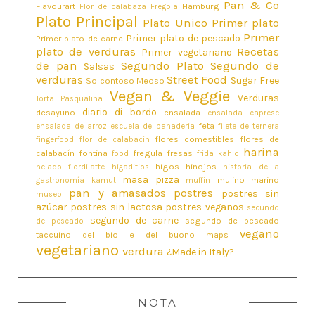
Pan & Co
Flavourart
Hamburg
Flor de calabaza
Fregola
Plato Principal
Plato Unico
Primer plato
Primer
Primer plato de pescado
Primer plato de carne
plato de verduras
Recetas
Primer vegetariano
de pan
Segundo Plato
Segundo de
Salsas
verduras
Street Food
Sugar Free
So contoso Meoso
Vegan & Veggie
Verduras
Torta Pasqualina
diario di bordo
desayuno
ensalada
ensalada caprese
feta
ensalada de arroz
escuela de panaderia
filete de ternera
flores comestibles
flores de
fingerfood
flor de calabacin
harina
calabacín
fontina
fregula
fresas
food
frida kahlo
higos
hinojos
helado fiordilatte
higaditios
historia de a
masa pizza
mulino marino
gastronomía
kamut
muffin
pan y amasados
postres
postres sin
museo
azúcar
postres sin lactosa
postres veganos
secundo
segundo de carne
segundo de pescado
de pescado
vegano
taccuino del bio e del buono maps
vegetariano
verdura
¿Made in Italy?
NOTA