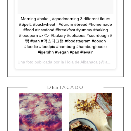
Morning #bake , #goodmorning 3 different flours
#Spelt, #buckwheat , #durum #bread #homemade
#food #instafood #breakfast #yummy #baking
#foodporn #パン #bakery #delicious #sourdough #
빵 #pan #먹스타그램 #foodstagram #dough
#foodie #foodpic #hamburg #hamburgfoodie
#igershh #vegan #pan #levain
Una foto publicada por la Hoja de Albahaca (@lahojadealbahaca) el
DESTACADO