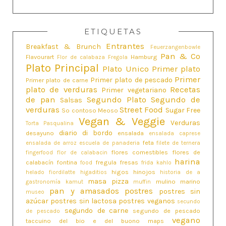
ETIQUETAS
Entrantes
Breakfast & Brunch
Feuerzangenbowle
Pan & Co
Flavourart
Hamburg
Flor de calabaza
Fregola
Plato Principal
Plato Unico
Primer plato
Primer
Primer plato de pescado
Primer plato de carne
plato de verduras
Recetas
Primer vegetariano
de pan
Segundo Plato
Segundo de
Salsas
verduras
Street Food
Sugar Free
So contoso Meoso
Vegan & Veggie
Verduras
Torta Pasqualina
diario di bordo
desayuno
ensalada
ensalada caprese
feta
ensalada de arroz
escuela de panaderia
filete de ternera
flores comestibles
flores de
fingerfood
flor de calabacin
harina
calabacín
fontina
fregula
fresas
food
frida kahlo
higos
hinojos
helado fiordilatte
higaditios
historia de a
masa pizza
mulino marino
gastronomía
kamut
muffin
pan y amasados
postres
postres sin
museo
azúcar
postres sin lactosa
postres veganos
secundo
segundo de carne
segundo de pescado
de pescado
vegano
taccuino del bio e del buono maps