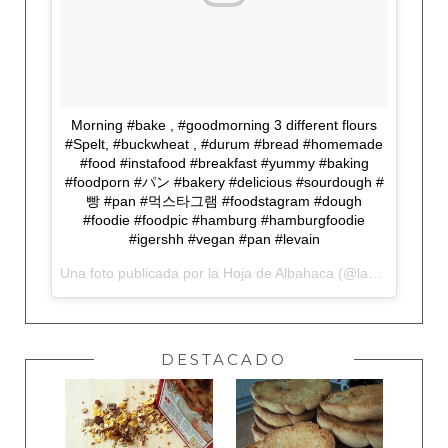
Morning #bake , #goodmorning 3 different flours
#Spelt, #buckwheat , #durum #bread #homemade
#food #instafood #breakfast #yummy #baking
#foodporn #パン #bakery #delicious #sourdough #
빵 #pan #먹스타그램 #foodstagram #dough
#foodie #foodpic #hamburg #hamburgfoodie
#igershh #vegan #pan #levain
Una foto publicada por la Hoja de Albahaca (@lahojadealbahaca) el
DESTACADO