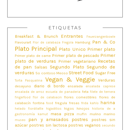
ETIQUETAS
Entrantes
Breakfast & Brunch
Feuerzangenbowle
Pan & Co
Flavourart
Hamburg
Flor de calabaza
Fregola
Plato Principal
Plato Unico
Primer plato
Primer
Primer plato de pescado
Primer plato de carne
plato de verduras
Recetas
Primer vegetariano
de pan
Segundo Plato
Segundo de
Salsas
verduras
Street Food
Sugar Free
So contoso Meoso
Vegan & Veggie
Verduras
Torta Pasqualina
diario di bordo
desayuno
ensalada
ensalada caprese
feta
ensalada de arroz
escuela de panaderia
filete de ternera
flores comestibles
flores de
fingerfood
flor de calabacin
harina
calabacín
fontina
fregula
fresas
food
frida kahlo
higos
hinojos
helado fiordilatte
higaditios
historia de a
masa pizza
mulino marino
gastronomía
kamut
muffin
pan y amasados
postres
postres sin
museo
azúcar
postres sin lactosa
postres veganos
secundo