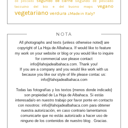
segundo de carne
segundo de pescado
de pescado
vegano
taccuino del bio e del buono maps
vegetariano
verdura
¿Made in Italy?
NOTA
All photographs and texts {unless otherwise noted} are
copyright of La Hoja de Albahaca. If would like to feature
my work on your website or blog or you would like to inquire
for commercial use please contact
info@lahojadealbahaca.com. Thank you!
If you are a company and you would like work with us
because you like our style of life please contac us:
info@lahojadealbahaca.com
Todas las fotografías y los textos {menos donde indicado}
son propiedad de La Hoja de Albahaca. Si estás
interesada/o en nuestro trabajo por favor ponte en contacto
con nosotros: info@lahojadealbahaca.com para obtener
nuestra autorización, en caso contrario lamentamos
comunicarte que no estás autorizado a hacer uso de
ninguno de los contenidos de nuestro blog . Gracias.