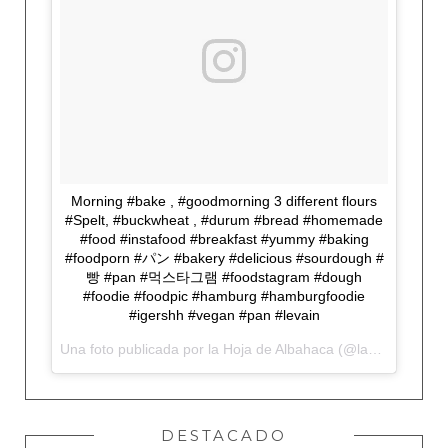
Morning #bake , #goodmorning 3 different flours
#Spelt, #buckwheat , #durum #bread #homemade
#food #instafood #breakfast #yummy #baking
#foodporn #パン #bakery #delicious #sourdough #
빵 #pan #먹스타그램 #foodstagram #dough
#foodie #foodpic #hamburg #hamburgfoodie
#igershh #vegan #pan #levain
Una foto publicada por la Hoja de Albahaca (@lahojadealbahaca) el
DESTACADO