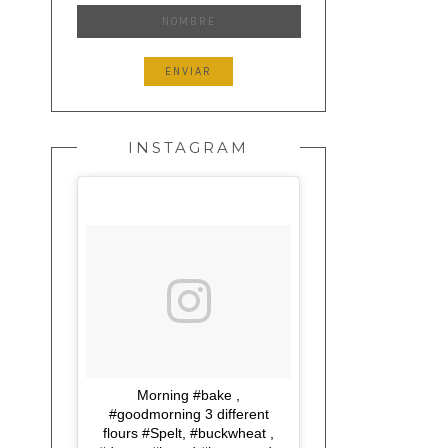
INSTAGRAM
Morning #bake ,
#goodmorning 3 different
flours #Spelt, #buckwheat ,