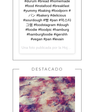
#durum #bread #homemade
#food #instafood #breakfast
#yummy #baking #foodporn #
パン #bakery #delicious
#sourdough #빵 #pan #먹스타
그램 #foodstagram #dough
#foodie #foodpic #hamburg
#hamburgfoodie #igershh
#vegan #pan #levain
Una foto publicada por la Hoja de Albahaca (@lahojadealbahaca) el
DESTACADO