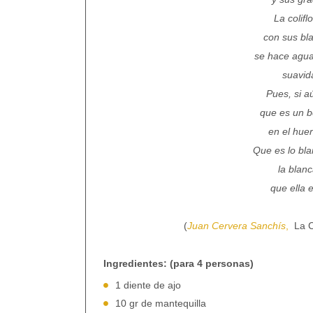
La colifl
con sus bl
se hace agua
suavid
Pues, si a
que es un b
en el huer
Que es lo bla
la blanc
que ella 
(
Juan Cervera Sanchís
,
La C
Ingredientes: (para 4 personas)
1 diente de ajo
10 gr de mantequilla