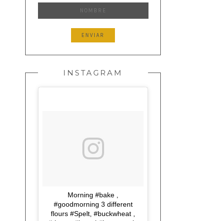
INSTAGRAM
Morning #bake ,
#goodmorning 3 different
flours #Spelt, #buckwheat ,