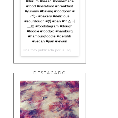
#durum #bread #homemade
#food #instafood #breakfast
#yummy #baking #foodporn #
パン #bakery #delicious
#sourdough #빵 #pan #먹스타
그램 #foodstagram #dough
#foodie #foodpic #hamburg
#hamburgfoodie #igershh
#vegan #pan #levain
Una foto publicada por la Hoja de Albahaca (@lahojadealbahaca) el
DESTACADO