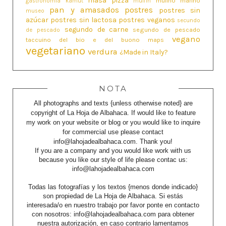
masa pizza
mulino marino
gastronomía
kamut
muffin
pan y amasados
postres
postres sin
museo
azúcar
postres sin lactosa
postres veganos
secundo
segundo de carne
segundo de pescado
de pescado
vegano
taccuino del bio e del buono maps
vegetariano
verdura
¿Made in Italy?
NOTA
All photographs and texts {unless otherwise noted} are
copyright of La Hoja de Albahaca. If would like to feature
my work on your website or blog or you would like to inquire
for commercial use please contact
info@lahojadealbahaca.com. Thank you!
If you are a company and you would like work with us
because you like our style of life please contac us:
info@lahojadealbahaca.com
Todas las fotografías y los textos {menos donde indicado}
son propiedad de La Hoja de Albahaca. Si estás
interesada/o en nuestro trabajo por favor ponte en contacto
con nosotros: info@lahojadealbahaca.com para obtener
nuestra autorización, en caso contrario lamentamos