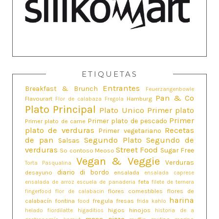
ETIQUETAS
Entrantes
Breakfast & Brunch
Feuerzangenbowle
Pan & Co
Flavourart
Hamburg
Flor de calabaza
Fregola
Plato Principal
Plato Unico
Primer plato
Primer
Primer plato de pescado
Primer plato de carne
plato de verduras
Recetas
Primer vegetariano
de pan
Segundo Plato
Segundo de
Salsas
verduras
Street Food
Sugar Free
So contoso Meoso
Vegan & Veggie
Verduras
Torta Pasqualina
diario di bordo
desayuno
ensalada
ensalada caprese
feta
ensalada de arroz
escuela de panaderia
filete de ternera
flores comestibles
flores de
fingerfood
flor de calabacin
harina
calabacín
fontina
fregula
fresas
food
frida kahlo
higos
hinojos
helado fiordilatte
higaditios
historia de a