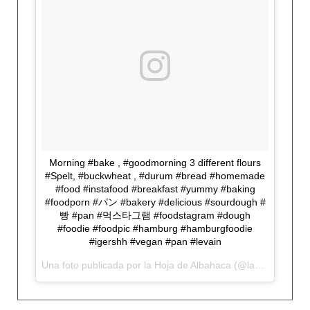
Morning #bake , #goodmorning 3 different flours
#Spelt, #buckwheat , #durum #bread #homemade
#food #instafood #breakfast #yummy #baking
#foodporn #パン #bakery #delicious #sourdough #
빵 #pan #먹스타그램 #foodstagram #dough
#foodie #foodpic #hamburg #hamburgfoodie
#igershh #vegan #pan #levain
Una foto publicada por la Hoja de Albahaca (@lahojadealbahaca) el