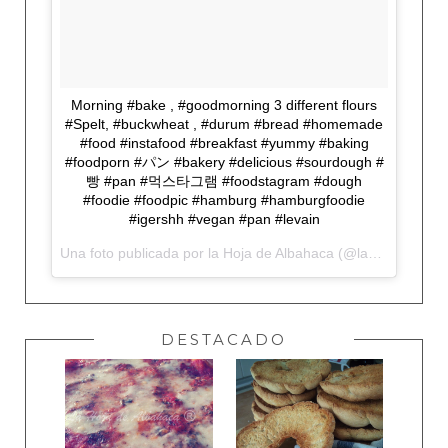
Morning #bake , #goodmorning 3 different flours
#Spelt, #buckwheat , #durum #bread #homemade
#food #instafood #breakfast #yummy #baking
#foodporn #パン #bakery #delicious #sourdough #
빵 #pan #먹스타그램 #foodstagram #dough
#foodie #foodpic #hamburg #hamburgfoodie
#igershh #vegan #pan #levain
Una foto publicada por la Hoja de Albahaca (@lahojadealbahaca) el
DESTACADO