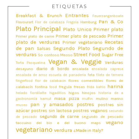
ETIQUETAS
Entrantes
Breakfast & Brunch
Feuerzangenbowle
Pan & Co
Flavourart
Hamburg
Flor de calabaza
Fregola
Plato Principal
Plato Unico
Primer plato
Primer
Primer plato de pescado
Primer plato de carne
plato de verduras
Recetas
Primer vegetariano
de pan
Segundo Plato
Segundo de
Salsas
verduras
Street Food
Sugar Free
So contoso Meoso
Vegan & Veggie
Verduras
Torta Pasqualina
diario di bordo
desayuno
ensalada
ensalada caprese
feta
ensalada de arroz
escuela de panaderia
filete de ternera
flores comestibles
flores de
fingerfood
flor de calabacin
harina
calabacín
fontina
fregula
fresas
food
frida kahlo
higos
hinojos
helado fiordilatte
higaditios
historia de a
masa pizza
mulino marino
gastronomía
kamut
muffin
pan y amasados
postres
postres sin
museo
azúcar
postres sin lactosa
postres veganos
secundo
segundo de carne
segundo de pescado
de pescado
vegano
taccuino del bio e del buono maps
vegetariano
verdura
¿Made in Italy?