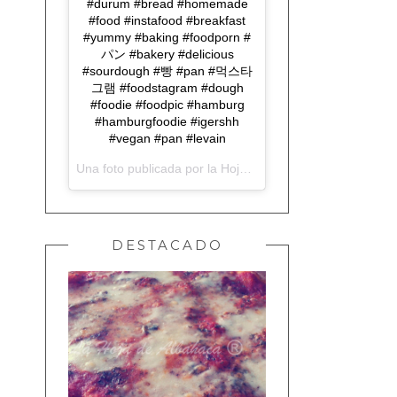
#durum #bread #homemade
#food #instafood #breakfast
#yummy #baking #foodporn #
パン #bakery #delicious
#sourdough #빵 #pan #먹스타
그램 #foodstagram #dough
#foodie #foodpic #hamburg
#hamburgfoodie #igershh
#vegan #pan #levain
Una foto publicada por la Hoja de Albahaca (@lahojadealbahaca) el
DESTACADO