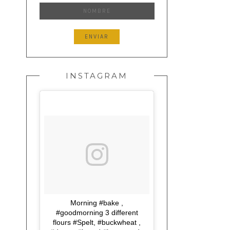
INSTAGRAM
Morning #bake ,
#goodmorning 3 different
flours #Spelt, #buckwheat ,