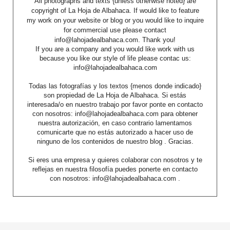
All photographs and texts {unless otherwise noted} are
copyright of La Hoja de Albahaca. If would like to feature
my work on your website or blog or you would like to inquire
for commercial use please contact
info@lahojadealbahaca.com. Thank you!
If you are a company and you would like work with us
because you like our style of life please contac us:
info@lahojadealbahaca.com
Todas las fotografías y los textos {menos donde indicado}
son propiedad de La Hoja de Albahaca. Si estás
interesada/o en nuestro trabajo por favor ponte en contacto
con nosotros: info@lahojadealbahaca.com para obtener
nuestra autorización, en caso contrario lamentamos
comunicarte que no estás autorizado a hacer uso de
ninguno de los contenidos de nuestro blog . Gracias.
Si eres una empresa y quieres colaborar con nosotros y te
reflejas en nuestra filosofía puedes ponerte en contacto
con nosotros: info@lahojadealbahaca.com .