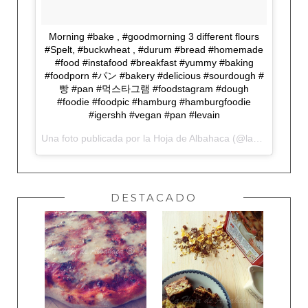
Morning #bake , #goodmorning 3 different flours
#Spelt, #buckwheat , #durum #bread #homemade
#food #instafood #breakfast #yummy #baking
#foodporn #パン #bakery #delicious #sourdough #
빵 #pan #먹스타그램 #foodstagram #dough
#foodie #foodpic #hamburg #hamburgfoodie
#igershh #vegan #pan #levain
Una foto publicada por la Hoja de Albahaca (@lahojadealbahaca) el
DESTACADO