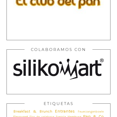
COLABORAMOS CON
ETIQUETAS
Entrantes
Breakfast & Brunch
Feuerzangenbowle
Pan & Co
Flavourart
Hamburg
Flor de calabaza
Fregola