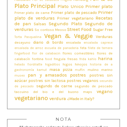
Plato Principal
Plato Unico
Primer plato
Primer
Primer plato de pescado
Primer plato de carne
plato de verduras
Recetas
Primer vegetariano
de pan
Segundo Plato
Segundo de
Salsas
verduras
Street Food
Sugar Free
So contoso Meoso
Vegan & Veggie
Verduras
Torta Pasqualina
diario di bordo
desayuno
ensalada
ensalada caprese
feta
ensalada de arroz
escuela de panaderia
filete de ternera
flores comestibles
flores de
fingerfood
flor de calabacin
harina
calabacín
fontina
fregula
fresas
food
frida kahlo
higos
hinojos
helado fiordilatte
higaditios
historia de a
masa pizza
mulino marino
gastronomía
kamut
muffin
pan y amasados
postres
postres sin
museo
azúcar
postres sin lactosa
postres veganos
secundo
segundo de carne
segundo de pescado
de pescado
vegano
taccuino del bio e del buono maps
vegetariano
verdura
¿Made in Italy?
NOTA