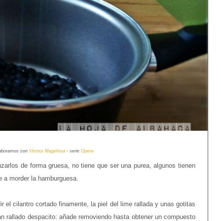
laboramos con
Vitrinor Magefesa
- serie
Opera
uzarlos de forma gruesa, no tiene que ser una purea, algunos tienen
nte a morder la hamburguesa.
el cilantro cortado finamente, la piel del lime rallada y unas gotitas
pan rallado despacito: añade removiendo hasta obtener un compuesto