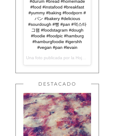
#durum #bread #homemade
#food #instafood #breakfast
#yummy #baking #foodporn #
パン #bakery #delicious
#sourdough #빵 #pan #먹스타
그램 #foodstagram #dough
#foodie #foodpic #hamburg
#hamburgfoodie #igershh
#vegan #pan #levain
Una foto publicada por la Hoja de Albahaca (@lahojadealbahaca) el
DESTACADO