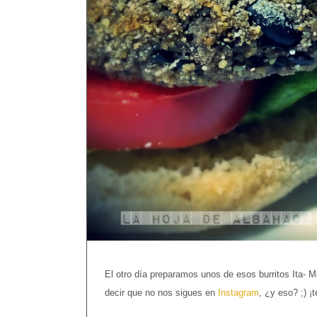
El otro día preparamos unos de esos burritos Ita- 
decir que no nos sigues en
Instagram
, ¿y eso? ;) ¡