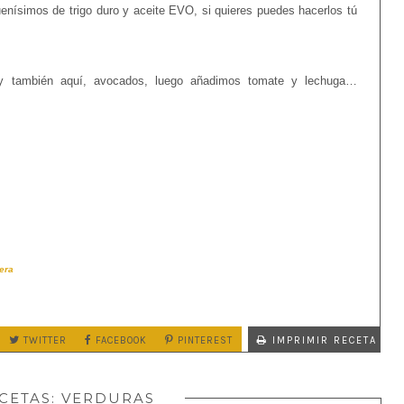
enísimos de trigo duro y aceite EVO, si quieres puedes hacerlos tú
y también aquí, avocados, luego añadimos tomate y lechuga…
era
TWITTER
FACEBOOK
PINTEREST
IMPRIMIR RECETA
CETAS:
VERDURAS