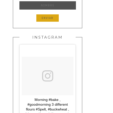
INSTAGRAM
Morning #bake ,
#goodmorning 3 different
flours #Spelt, #buckwheat ,