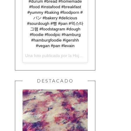
#durum #bread #homemade
#food #instafood #breakfast
#yummy #baking #foodporn #
パン #bakery #delicious
#sourdough #빵 #pan #먹스타
그램 #foodstagram #dough
#foodie #foodpic #hamburg
#hamburgfoodie #igershh
#vegan #pan #levain
Una foto publicada por la Hoja de Albahaca (@lahojadealbahaca) el
DESTACADO