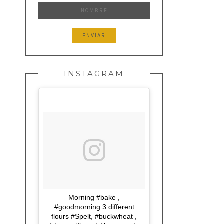
INSTAGRAM
Morning #bake ,
#goodmorning 3 different
flours #Spelt, #buckwheat ,