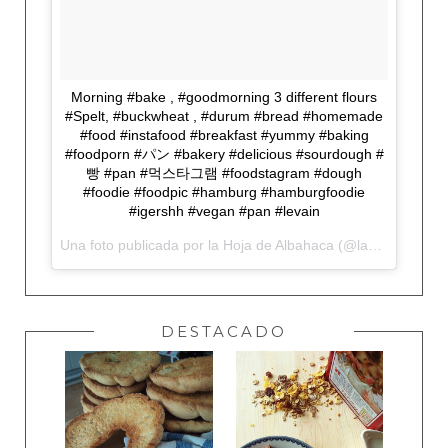
Morning #bake , #goodmorning 3 different flours
#Spelt, #buckwheat , #durum #bread #homemade
#food #instafood #breakfast #yummy #baking
#foodporn #パン #bakery #delicious #sourdough #
빵 #pan #먹스타그램 #foodstagram #dough
#foodie #foodpic #hamburg #hamburgfoodie
#igershh #vegan #pan #levain
Una foto publicada por la Hoja de Albahaca (@lahojadealbahaca) el
DESTACADO