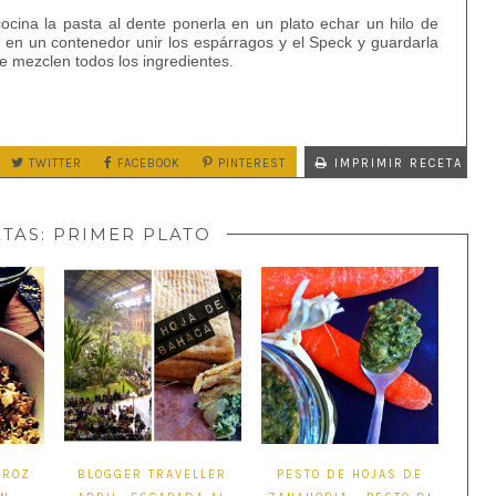
ocina la pasta al dente ponerla en un plato echar un hilo de
a en un contenedor unir los espárragos y el Speck y guardarla
e mezclen todos los ingredientes.
TWITTER
FACEBOOK
PINTEREST
IMPRIMIR RECETA
ETAS:
PRIMER PLATO
RROZ
BLOGGER TRAVELLER
PESTO DE HOJAS DE