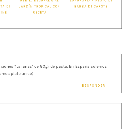
ÍN
ABRIL: ESCAPADA AL
ZANAHORIA - PESTO DI
TA DI
JARDÍN TROPICAL CON
BARBA DI CAROTE
HINE
RECETA
rciones "italianas" de 80gr de pasta. En España solemos
ramos plato unico)
RESPONDER