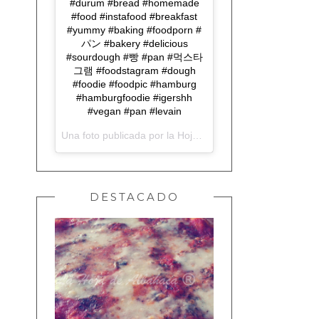
#durum #bread #homemade
#food #instafood #breakfast
#yummy #baking #foodporn #
パン #bakery #delicious
#sourdough #빵 #pan #먹스타
그램 #foodstagram #dough
#foodie #foodpic #hamburg
#hamburgfoodie #igershh
#vegan #pan #levain
Una foto publicada por la Hoja de Albahaca (@lahojadealbahaca) el
DESTACADO