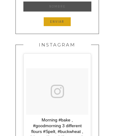
INSTAGRAM
Morning #bake ,
#goodmorning 3 different
flours #Spelt, #buckwheat ,