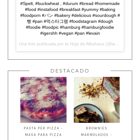
#Spelt, #buckwheat , #durum #bread #homemade
#food #instafood #breakfast #yummy #baking
#foodporn #パン #bakery #delicious #sourdough #
빵 #pan #먹스타그램 #foodstagram #dough
#foodie #foodpic #hamburg #hamburgfoodie
#igershh #vegan #pan #levain
Una foto publicada por la Hoja de Albahaca (@lahojadealbahaca) el
DESTACADO
PASTA PER PIZZA -
BROWNIES
MASA PARA PIZZA
MARMOLADOS -