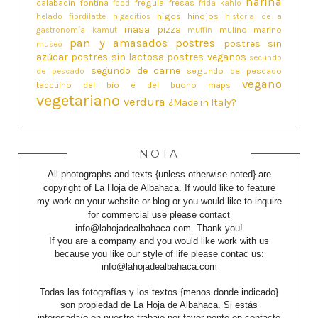
harina
calabacín
fontina
fregula
fresas
food
frida kahlo
higos
hinojos
helado fiordilatte
higaditios
historia de a
masa pizza
mulino marino
gastronomía
kamut
muffin
pan y amasados
postres
postres sin
museo
azúcar
postres sin lactosa
postres veganos
secundo
segundo de carne
segundo de pescado
de pescado
vegano
taccuino del bio e del buono maps
vegetariano
verdura
¿Made in Italy?
NOTA
All photographs and texts {unless otherwise noted} are
copyright of La Hoja de Albahaca. If would like to feature
my work on your website or blog or you would like to inquire
for commercial use please contact
info@lahojadealbahaca.com. Thank you!
If you are a company and you would like work with us
because you like our style of life please contac us:
info@lahojadealbahaca.com
Todas las fotografías y los textos {menos donde indicado}
son propiedad de La Hoja de Albahaca. Si estás
interesada/o en nuestro trabajo por favor ponte en contacto