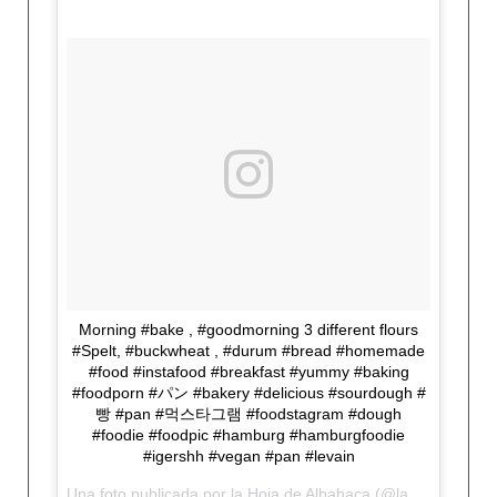
Morning #bake , #goodmorning 3 different flours
#Spelt, #buckwheat , #durum #bread #homemade
#food #instafood #breakfast #yummy #baking
#foodporn #パン #bakery #delicious #sourdough #
빵 #pan #먹스타그램 #foodstagram #dough
#foodie #foodpic #hamburg #hamburgfoodie
#igershh #vegan #pan #levain
Una foto publicada por la Hoja de Albahaca (@lahojadealbahaca) el