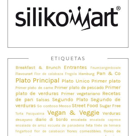
ETIQUETAS
Entrantes
Breakfast & Brunch
Feuerzangenbowle
Pan & Co
Flavourart
Hamburg
Flor de calabaza
Fregola
Plato Principal
Plato Unico
Primer plato
Primer
Primer plato de pescado
Primer plato de carne
plato de verduras
Recetas
Primer vegetariano
de pan
Segundo Plato
Segundo de
Salsas
verduras
Street Food
Sugar Free
So contoso Meoso
Vegan & Veggie
Verduras
Torta Pasqualina
diario di bordo
desayuno
ensalada
ensalada caprese
feta
ensalada de arroz
escuela de panaderia
filete de ternera
flores comestibles
flores de
fingerfood
flor de calabacin