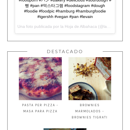
#foodporn #パン #bakery #delicious #sourdough #
빵 #pan #먹스타그램 #foodstagram #dough
#foodie #foodpic #hamburg #hamburgfoodie
#igershh #vegan #pan #levain
Una foto publicada por la Hoja de Albahaca (@lahojadealbahaca) el
DESTACADO
PASTA PER PIZZA -
BROWNIES
MASA PARA PIZZA
MARMOLADOS -
BROWNIES TIGRATI