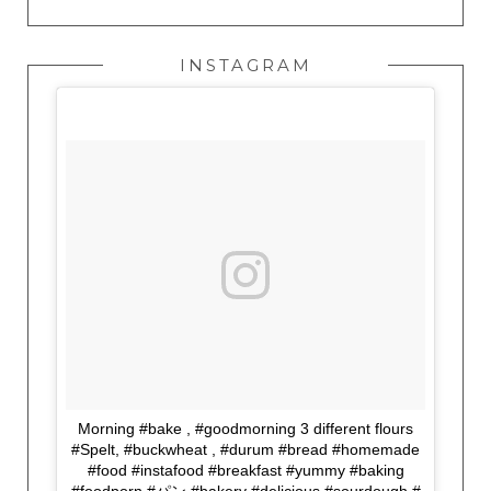
INSTAGRAM
Morning #bake , #goodmorning 3 different flours
#Spelt, #buckwheat , #durum #bread #homemade
#food #instafood #breakfast #yummy #baking