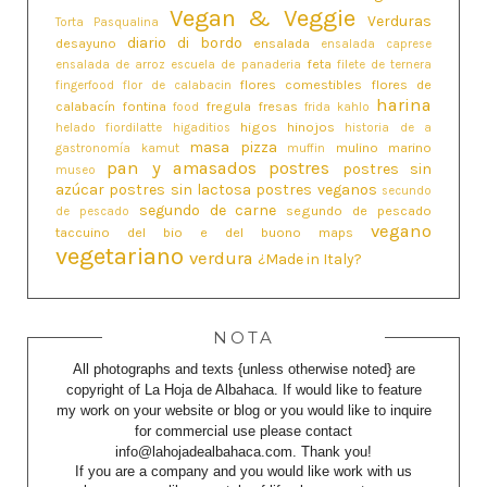
Vegan & Veggie
Verduras
Torta Pasqualina
diario di bordo
desayuno
ensalada
ensalada caprese
feta
ensalada de arroz
escuela de panaderia
filete de ternera
flores comestibles
flores de
fingerfood
flor de calabacin
harina
calabacín
fontina
fregula
fresas
food
frida kahlo
higos
hinojos
helado fiordilatte
higaditios
historia de a
masa pizza
mulino marino
gastronomía
kamut
muffin
pan y amasados
postres
postres sin
museo
azúcar
postres sin lactosa
postres veganos
secundo
segundo de carne
segundo de pescado
de pescado
vegano
taccuino del bio e del buono maps
vegetariano
verdura
¿Made in Italy?
NOTA
All photographs and texts {unless otherwise noted} are
copyright of La Hoja de Albahaca. If would like to feature
my work on your website or blog or you would like to inquire
for commercial use please contact
info@lahojadealbahaca.com. Thank you!
If you are a company and you would like work with us