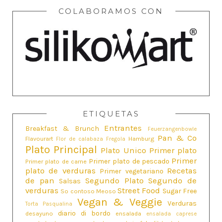
COLABORAMOS CON
ETIQUETAS
Entrantes
Breakfast & Brunch
Feuerzangenbowle
Pan & Co
Flavourart
Hamburg
Flor de calabaza
Fregola
Plato Principal
Plato Unico
Primer plato
Primer
Primer plato de pescado
Primer plato de carne
plato de verduras
Recetas
Primer vegetariano
de pan
Segundo Plato
Segundo de
Salsas
verduras
Street Food
Sugar Free
So contoso Meoso
Vegan & Veggie
Verduras
Torta Pasqualina
diario di bordo
desayuno
ensalada
ensalada caprese