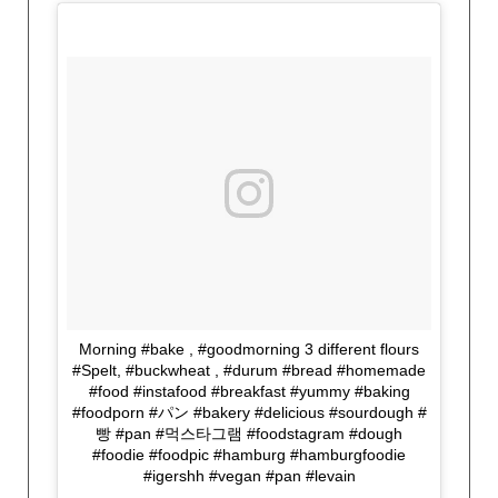
Morning #bake , #goodmorning 3 different flours
#Spelt, #buckwheat , #durum #bread #homemade
#food #instafood #breakfast #yummy #baking
#foodporn #パン #bakery #delicious #sourdough #
빵 #pan #먹스타그램 #foodstagram #dough
#foodie #foodpic #hamburg #hamburgfoodie
#igershh #vegan #pan #levain