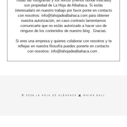
Todas las fotografías y los textos {menos donde indicado}
son propiedad de La Hoja de Albahaca. Si estás
interesada/o en nuestro trabajo por favor ponte en contacto
con nosotros: info@lahojadealbahaca.com para obtener
nuestra autorización, en caso contrario lamentamos
comunicarte que no estás autorizado a hacer uso de
ninguno de los contenidos de nuestro blog . Gracias.
Si eres una empresa y quieres colaborar con nosotros y te
reflejas en nuestra filosofía puedes ponerte en contacto
con nosotros: info@lahojadealbahaca.com .
©
2026
LA HOJA DE ALBAHACA
MAIRA GALL