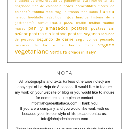
feta
ensalada de arroz
escuela de panaderia
filete de ternera
flores comestibles
flores de
fingerfood
flor de calabacin
harina
calabacín
fontina
fregula
fresas
food
frida kahlo
higos
hinojos
helado fiordilatte
higaditios
historia de a
masa pizza
mulino marino
gastronomía
kamut
muffin
pan y amasados
postres
postres sin
museo
azúcar
postres sin lactosa
postres veganos
secundo
segundo de carne
segundo de pescado
de pescado
vegano
taccuino del bio e del buono maps
vegetariano
verdura
¿Made in Italy?
NOTA
All photographs and texts {unless otherwise noted} are
copyright of La Hoja de Albahaca. If would like to feature
my work on your website or blog or you would like to inquire
for commercial use please contact
info@lahojadealbahaca.com. Thank you!
If you are a company and you would like work with us
because you like our style of life please contac us:
info@lahojadealbahaca.com