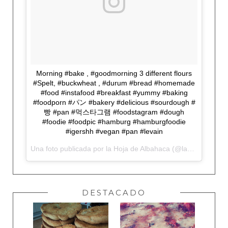
Morning #bake , #goodmorning 3 different flours
#Spelt, #buckwheat , #durum #bread #homemade
#food #instafood #breakfast #yummy #baking
#foodporn #パン #bakery #delicious #sourdough #
빵 #pan #먹스타그램 #foodstagram #dough
#foodie #foodpic #hamburg #hamburgfoodie
#igershh #vegan #pan #levain
Una foto publicada por la Hoja de Albahaca (@lahojadealbahaca) el
DESTACADO