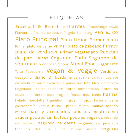
ETIQUETAS
Entrantes
Breakfast & Brunch
Feuerzangenbowle
Pan & Co
Flavourart
Hamburg
Flor de calabaza
Fregola
Plato Principal
Plato Unico
Primer plato
Primer
Primer plato de pescado
Primer plato de carne
plato de verduras
Recetas
Primer vegetariano
de pan
Segundo Plato
Segundo de
Salsas
verduras
Street Food
Sugar Free
So contoso Meoso
Vegan & Veggie
Verduras
Torta Pasqualina
diario di bordo
desayuno
ensalada
ensalada caprese
feta
ensalada de arroz
escuela de panaderia
filete de ternera
flores comestibles
flores de
fingerfood
flor de calabacin
harina
calabacín
fontina
fregula
fresas
food
frida kahlo
higos
hinojos
helado fiordilatte
higaditios
historia de a
masa pizza
mulino marino
gastronomía
kamut
muffin
pan y amasados
postres
postres sin
museo
azúcar
postres sin lactosa
postres veganos
secundo
segundo de carne
segundo de pescado
de pescado
vegano
taccuino del bio e del buono maps