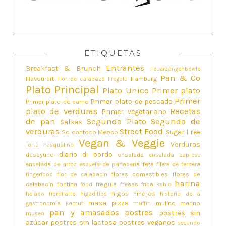
ETIQUETAS
Entrantes
Breakfast & Brunch
Feuerzangenbowle
Pan & Co
Flavourart
Hamburg
Flor de calabaza
Fregola
Plato Principal
Plato Unico
Primer plato
Primer
Primer plato de pescado
Primer plato de carne
plato de verduras
Recetas
Primer vegetariano
de pan
Segundo Plato
Segundo de
Salsas
verduras
Street Food
Sugar Free
So contoso Meoso
Vegan & Veggie
Verduras
Torta Pasqualina
diario di bordo
desayuno
ensalada
ensalada caprese
feta
ensalada de arroz
escuela de panaderia
filete de ternera
flores comestibles
flores de
fingerfood
flor de calabacin
harina
calabacín
fontina
fregula
fresas
food
frida kahlo
higos
hinojos
helado fiordilatte
higaditios
historia de a
masa pizza
mulino marino
gastronomía
kamut
muffin
pan y amasados
postres
postres sin
museo
azúcar
postres sin lactosa
postres veganos
secundo