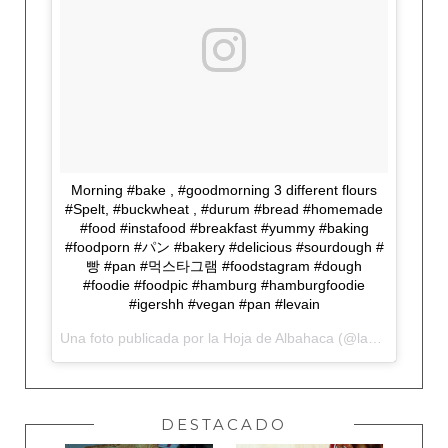
Morning #bake , #goodmorning 3 different flours
#Spelt, #buckwheat , #durum #bread #homemade
#food #instafood #breakfast #yummy #baking
#foodporn #パン #bakery #delicious #sourdough #
빵 #pan #먹스타그램 #foodstagram #dough
#foodie #foodpic #hamburg #hamburgfoodie
#igershh #vegan #pan #levain
Una foto publicada por la Hoja de Albahaca (@lahojadealbahaca) el
DESTACADO