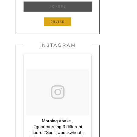
INSTAGRAM
Morning #bake ,
#goodmorning 3 different
flours #Spelt, #buckwheat ,