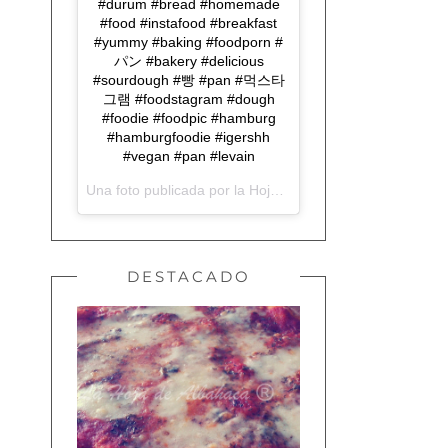
#durum #bread #homemade
#food #instafood #breakfast
#yummy #baking #foodporn #
パン #bakery #delicious
#sourdough #빵 #pan #먹스타
그램 #foodstagram #dough
#foodie #foodpic #hamburg
#hamburgfoodie #igershh
#vegan #pan #levain
Una foto publicada por la Hoja de Albahaca (@lahojadealbahaca) el
DESTACADO