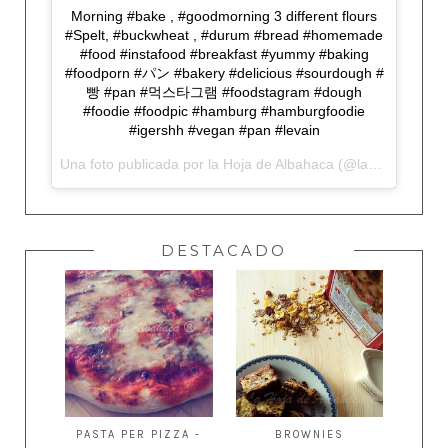
Morning #bake , #goodmorning 3 different flours
#Spelt, #buckwheat , #durum #bread #homemade
#food #instafood #breakfast #yummy #baking
#foodporn #パン #bakery #delicious #sourdough #
빵 #pan #먹스타그램 #foodstagram #dough
#foodie #foodpic #hamburg #hamburgfoodie
#igershh #vegan #pan #levain
Una foto publicada por la Hoja de Albahaca (@lahojadealbahaca) el
DESTACADO
PASTA PER PIZZA -
BROWNIES