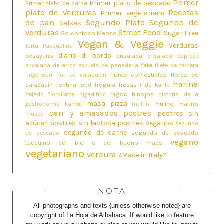
Primer
Primer plato de pescado
Primer plato de carne
plato de verduras
Recetas
Primer vegetariano
de pan
Segundo Plato
Segundo de
Salsas
verduras
Street Food
Sugar Free
So contoso Meoso
Vegan & Veggie
Verduras
Torta Pasqualina
diario di bordo
desayuno
ensalada
ensalada caprese
feta
ensalada de arroz
escuela de panaderia
filete de ternera
flores comestibles
flores de
fingerfood
flor de calabacin
harina
calabacín
fontina
fregula
fresas
food
frida kahlo
higos
hinojos
helado fiordilatte
higaditios
historia de a
masa pizza
mulino marino
gastronomía
kamut
muffin
pan y amasados
postres
postres sin
museo
azúcar
postres sin lactosa
postres veganos
secundo
segundo de carne
segundo de pescado
de pescado
vegano
taccuino del bio e del buono maps
vegetariano
verdura
¿Made in Italy?
NOTA
All photographs and texts {unless otherwise noted} are
copyright of La Hoja de Albahaca. If would like to feature